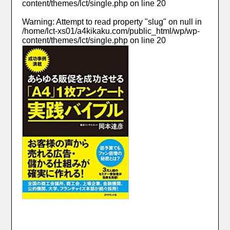
content/themes/lct/single.php
on line
20
Warning
: Attempt to read property "slug" on null in
/home/lct-xs01/a4kikaku.com/public_html/wp/wp-
content/themes/lct/single.php
on line
20