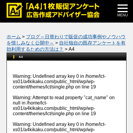
メディア掲載
公式ブログ
MENU
ホーム
>
ブログ～日替わりで販促の成功事例やノウハウ
を惜しみなく公開中～
>
自社独自の既存アンケートを有
効利用するための方法は？
>
A4
A4
Warning
: Undefined array key 0 in
/home/lct-
xs01/a4kikaku.com/public_html/wp/wp-
content/themes/lct/single.php
on line
19
Warning
: Attempt to read property "cat_name" on
null in
/home/lct-
xs01/a4kikaku.com/public_html/wp/wp-
content/themes/lct/single.php
on line
19
Warning
: Undefined array key 0 in
/home/lct-
xs01/a4kikaku.com/public_html/wp/wp-