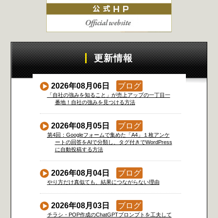
更新情報
2026年08月06日
ブログ
「自社の強みを知ること」が売上アップの一丁目一
番地！自社の強みを見つける方法
2026年08月05日
ブログ
第4回：Googleフォームで集めた「A4」１枚アンケ
ートの回答をAIで分類し、タグ付きでWordPress
に自動投稿する方法
2026年08月04日
ブログ
やり方だけ真似ても、結果につながらない理由
2026年08月03日
ブログ
チラシ・POP作成のChatGPTプロンプトを工夫して