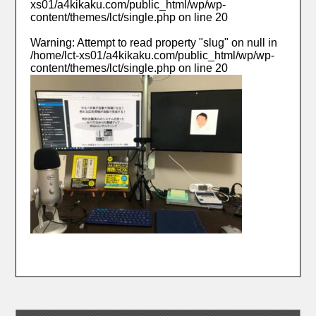
xs01/a4kikaku.com/public_html/wp/wp-
content/themes/lct/single.php
on line
20
Warning
: Attempt to read property "slug" on null in
/home/lct-xs01/a4kikaku.com/public_html/wp/wp-
content/themes/lct/single.php
on line
20