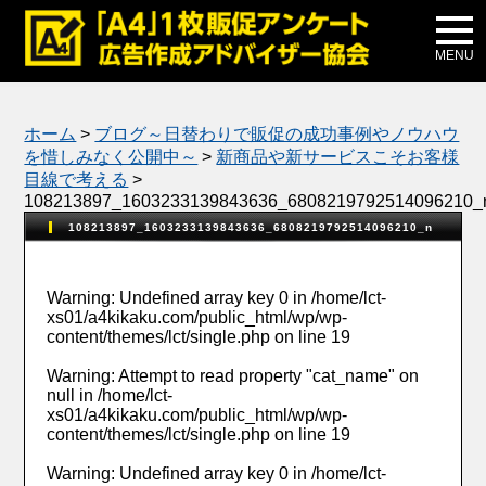
メディア掲載
公式ブログ
MENU
ホーム
>
ブログ～日替わりで販促の成功事例やノウハウ
を惜しみなく公開中～
>
新商品や新サービスこそお客様
目線で考える
>
108213897_1603233139843636_6808219792514096210_
108213897_1603233139843636_6808219792514096210_n
Warning
: Undefined array key 0 in
/home/lct-
xs01/a4kikaku.com/public_html/wp/wp-
content/themes/lct/single.php
on line
19
Warning
: Attempt to read property "cat_name" on
null in
/home/lct-
xs01/a4kikaku.com/public_html/wp/wp-
content/themes/lct/single.php
on line
19
Warning
: Undefined array key 0 in
/home/lct-