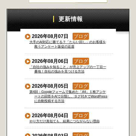
更新情報
2026年08月07日
ブログ
大手のAI対応に勝てる？「たらい回し」のお客様を
救うアンケート販促の近道
2026年08月06日
ブログ
「自社の強みを知ること」が売上アップの一丁目一
番地！自社の強みを見つける方法
2026年08月05日
ブログ
第4回：Googleフォームで集めた「A4」１枚アンケ
ートの回答をAIで分類し、タグ付きでWordPress
に自動投稿する方法
2026年08月04日
ブログ
やり方だけ真似ても、結果につながらない理由
2026年08月03日
ブログ