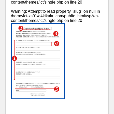
content/themes/lct/single.php
on line
20
Warning
: Attempt to read property "slug" on null in
/home/lct-xs01/a4kikaku.com/public_html/wp/wp-
content/themes/lct/single.php
on line
20