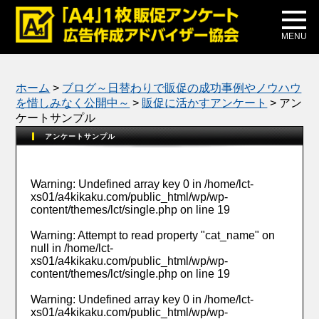
メディア掲載
公式ブログ
MENU
ホーム
>
ブログ～日替わりで販促の成功事例やノウハウ
を惜しみなく公開中～
>
販促に活かすアンケート
>
アン
ケートサンプル
アンケートサンプル
Warning
: Undefined array key 0 in
/home/lct-
xs01/a4kikaku.com/public_html/wp/wp-
content/themes/lct/single.php
on line
19
Warning
: Attempt to read property "cat_name" on
null in
/home/lct-
xs01/a4kikaku.com/public_html/wp/wp-
content/themes/lct/single.php
on line
19
Warning
: Undefined array key 0 in
/home/lct-
xs01/a4kikaku.com/public_html/wp/wp-