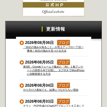
更新情報
2026年08月06日
ブログ
「自社の強みを知ること」が売上アップの一丁目一
番地！自社の強みを見つける方法
2026年08月05日
ブログ
第4回：Googleフォームで集めた「A4」１枚アンケ
ートの回答をAIで分類し、タグ付きでWordPress
に自動投稿する方法
2026年08月04日
ブログ
やり方だけ真似ても、結果につながらない理由
2026年08月03日
ブログ
チラシ・POP作成のChatGPTプロンプトを工夫して