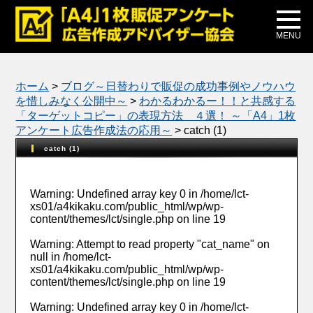
メディア掲載
公式ブログ
MENU
ホーム
>
ブログ～日替わりで販促の成功事例やノウハウ
を惜しみなく公開中～
>
わかるわかるー！！と共感する
「ターゲットコピー」の表現方法 ４選！ ～「A4」1枚
アンケート広告作成法の応用～
>
catch (1)
catch (1)
Warning
: Undefined array key 0 in
/home/lct-
xs01/a4kikaku.com/public_html/wp/wp-
content/themes/lct/single.php
on line
19
Warning
: Attempt to read property "cat_name" on
null in
/home/lct-
xs01/a4kikaku.com/public_html/wp/wp-
content/themes/lct/single.php
on line
19
Warning
: Undefined array key 0 in
/home/lct-