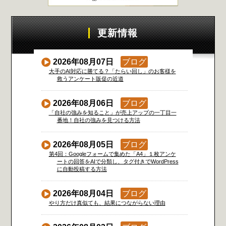
更新情報
2026年08月07日
ブログ
大手のAI対応に勝てる？「たらい回し」のお客様を
救うアンケート販促の近道
2026年08月06日
ブログ
「自社の強みを知ること」が売上アップの一丁目一
番地！自社の強みを見つける方法
2026年08月05日
ブログ
第4回：Googleフォームで集めた「A4」１枚アンケ
ートの回答をAIで分類し、タグ付きでWordPress
に自動投稿する方法
2026年08月04日
ブログ
やり方だけ真似ても、結果につながらない理由