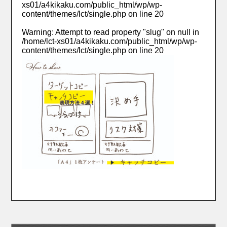
xs01/a4kikaku.com/public_html/wp/wp-
content/themes/lct/single.php
on line
20
Warning
: Attempt to read property "slug" on null in
/home/lct-xs01/a4kikaku.com/public_html/wp/wp-
content/themes/lct/single.php
on line
20