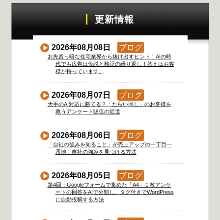
更新情報
2026年08月08日
ブログ
お先真っ暗な住宅業界から抜け出すヒント！AIの時
代でも広告は仮説と検証の繰り返し！答えはお客
様が持っています。
2026年08月07日
ブログ
大手のAI対応に勝てる？「たらい回し」のお客様を
救うアンケート販促の近道
2026年08月06日
ブログ
「自社の強みを知ること」が売上アップの一丁目一
番地！自社の強みを見つける方法
2026年08月05日
ブログ
第4回：Googleフォームで集めた「A4」１枚アンケ
ートの回答をAIで分類し、タグ付きでWordPress
に自動投稿する方法