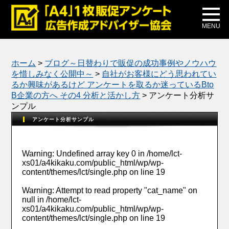
メディア掲載
公式ブログ
MENU
ホーム
>
ブログ～日替わりで販促の成功事例やノウハウ
を惜しみなく公開中～
>
自社がお客様にどう思われてい
るか興味があるけど アンケートを取るか迷っているBto
B企業の方へ その4 分析と活かし方
>
アンケート分析サ
ンプル
アンケート分析サンプル
Warning
: Undefined array key 0 in
/home/lct-
xs01/a4kikaku.com/public_html/wp/wp-
content/themes/lct/single.php
on line
19
Warning
: Attempt to read property "cat_name" on
null in
/home/lct-
xs01/a4kikaku.com/public_html/wp/wp-
content/themes/lct/single.php
on line
19