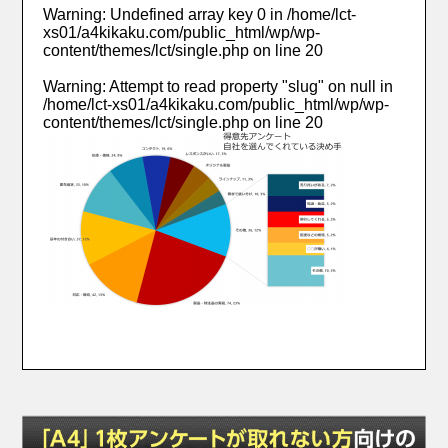
Warning
: Undefined array key 0 in
/home/lct-
xs01/a4kikaku.com/public_html/wp/wp-
content/themes/lct/single.php
on line
20
Warning
: Attempt to read property "slug" on null in
/home/lct-xs01/a4kikaku.com/public_html/wp/wp-
content/themes/lct/single.php
on line
20