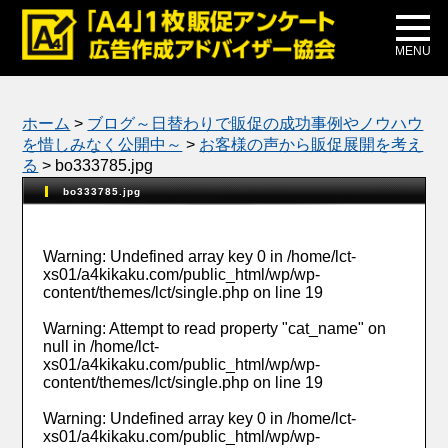
メディア掲載
公式ブログ
MENU
ホーム
>
ブログ～日替わりで販促の成功事例やノウハウ
を惜しみなく公開中～
>
お客様の声から販促展開を考え
る
>
bo333785.jpg
bo333785.jpg
Warning
: Undefined array key 0 in
/home/lct-
xs01/a4kikaku.com/public_html/wp/wp-
content/themes/lct/single.php
on line
19
Warning
: Attempt to read property "cat_name" on
null in
/home/lct-
xs01/a4kikaku.com/public_html/wp/wp-
content/themes/lct/single.php
on line
19
Warning
: Undefined array key 0 in
/home/lct-
xs01/a4kikaku.com/public_html/wp/wp-