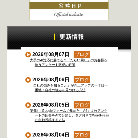
更新情報
2026年08月07日
ブログ
大手のAI対応に勝てる？「たらい回し」のお客様を
救うアンケート販促の近道
2026年08月06日
ブログ
「自社の強みを知ること」が売上アップの一丁目一
番地！自社の強みを見つける方法
2026年08月05日
ブログ
第4回：Googleフォームで集めた「A4」１枚アンケ
ートの回答をAIで分類し、タグ付きでWordPress
に自動投稿する方法
2026年08月04日
ブログ