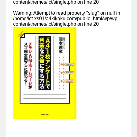
content/themes/lct/single.php
on line
20
Warning
: Attempt to read property "slug" on null in
/home/lct-xs01/a4kikaku.com/public_html/wp/wp-
content/themes/lct/single.php
on line
20