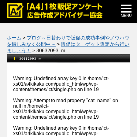
メディア掲載
公式ブログ
MENU
ホーム
>
ブログ～日替わりで販促の成功事例やノウハウ
を惜しみなく公開中～
>
販促はターゲット選定から行い
ましょう！
>
30632093_m
30632093_m
Warning
: Undefined array key 0 in
/home/lct-
xs01/a4kikaku.com/public_html/wp/wp-
content/themes/lct/single.php
on line
19
Warning
: Attempt to read property "cat_name" on
null in
/home/lct-
xs01/a4kikaku.com/public_html/wp/wp-
content/themes/lct/single.php
on line
19
Warning
: Undefined array key 0 in
/home/lct-
xs01/a4kikaku.com/public_html/wp/wp-