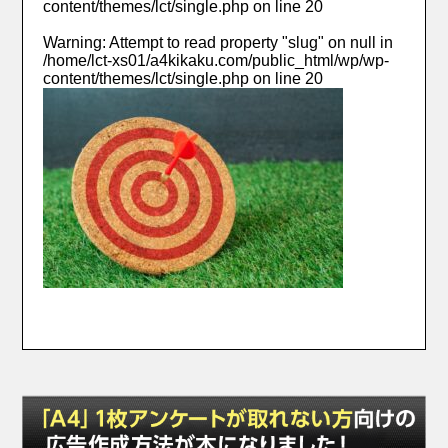
content/themes/lct/single.php
on line
20
Warning
: Attempt to read property "slug" on null in
/home/lct-xs01/a4kikaku.com/public_html/wp/wp-
content/themes/lct/single.php
on line
20