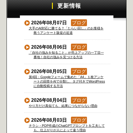
更新情報
2026年08月07日
ブログ
大手のAI対応に勝てる？「たらい回し」のお客様を
救うアンケート販促の近道
2026年08月06日
ブログ
「自社の強みを知ること」が売上アップの一丁目一
番地！自社の強みを見つける方法
2026年08月05日
ブログ
第4回：Googleフォームで集めた「A4」１枚アンケ
ートの回答をAIで分類し、タグ付きでWordPress
に自動投稿する方法
2026年08月04日
ブログ
やり方だけ真似ても、結果につながらない理由
2026年08月03日
ブログ
チラシ・POP作成のChatGPTプロンプトを工夫して
も、仕上がりが人によって違う理由