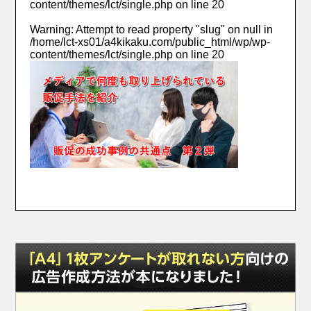
content/themes/lct/single.php
on line
20
Warning
: Attempt to read property "slug" on null in
/home/lct-xs01/a4kikaku.com/public_html/wp/wp-
content/themes/lct/single.php
on line
20