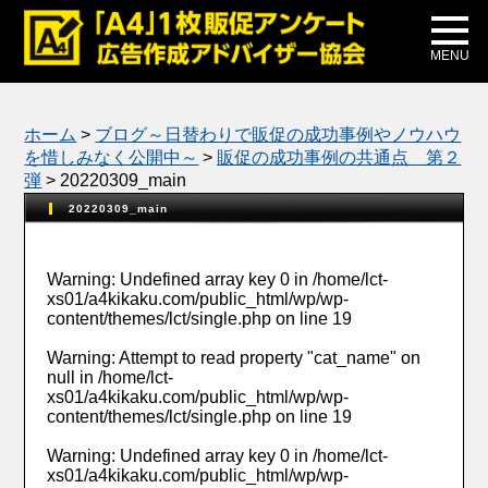
メディア掲載
公式ブログ
MENU
ホーム
>
ブログ～日替わりで販促の成功事例やノウハウ
を惜しみなく公開中～
>
販促の成功事例の共通点 第２
弾
>
20220309_main
20220309_main
Warning
: Undefined array key 0 in
/home/lct-
xs01/a4kikaku.com/public_html/wp/wp-
content/themes/lct/single.php
on line
19
Warning
: Attempt to read property "cat_name" on
null in
/home/lct-
xs01/a4kikaku.com/public_html/wp/wp-
content/themes/lct/single.php
on line
19
Warning
: Undefined array key 0 in
/home/lct-
xs01/a4kikaku.com/public_html/wp/wp-