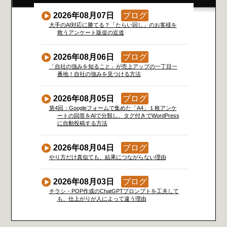
2026年08月07日
ブログ
大手のAI対応に勝てる？「たらい回し」のお客様を
救うアンケート販促の近道
2026年08月06日
ブログ
「自社の強みを知ること」が売上アップの一丁目一
番地！自社の強みを見つける方法
2026年08月05日
ブログ
第4回：Googleフォームで集めた「A4」１枚アンケ
ートの回答をAIで分類し、タグ付きでWordPress
に自動投稿する方法
2026年08月04日
ブログ
やり方だけ真似ても、結果につながらない理由
2026年08月03日
ブログ
チラシ・POP作成のChatGPTプロンプトを工夫して
も、仕上がりが人によって違う理由