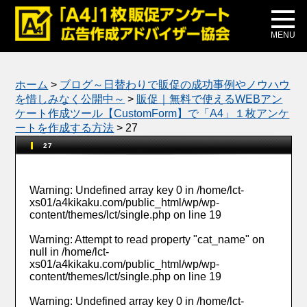
メディア掲載
公式ブログ
MENU
ホーム
>
ブログ～日替わりで販促の成功事例やノウハウ
を惜しみなく公開中～
>
販促｜無料で使えるWEBアン
ケート作成ツール【CustomForm】で「A4」１枚アンケ
ートを作成する方法
>
27
27
Warning
: Undefined array key 0 in
/home/lct-
xs01/a4kikaku.com/public_html/wp/wp-
content/themes/lct/single.php
on line
19
Warning
: Attempt to read property "cat_name" on
null in
/home/lct-
xs01/a4kikaku.com/public_html/wp/wp-
content/themes/lct/single.php
on line
19
Warning
: Undefined array key 0 in
/home/lct-