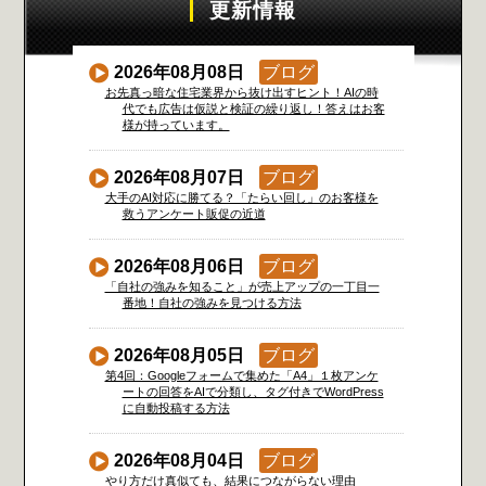
更新情報
2026年08月08日
ブログ
お先真っ暗な住宅業界から抜け出すヒント！AIの時
代でも広告は仮説と検証の繰り返し！答えはお客
様が持っています。
2026年08月07日
ブログ
大手のAI対応に勝てる？「たらい回し」のお客様を
救うアンケート販促の近道
2026年08月06日
ブログ
「自社の強みを知ること」が売上アップの一丁目一
番地！自社の強みを見つける方法
2026年08月05日
ブログ
第4回：Googleフォームで集めた「A4」１枚アンケ
ートの回答をAIで分類し、タグ付きでWordPress
に自動投稿する方法
2026年08月04日
ブログ
やり方だけ真似ても、結果につながらない理由