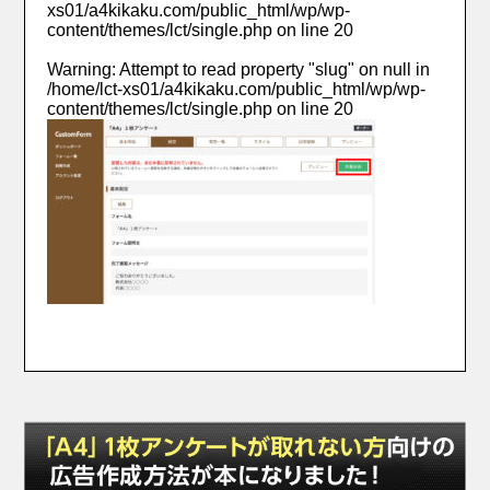
xs01/a4kikaku.com/public_html/wp/wp-
content/themes/lct/single.php
on line
20
Warning
: Attempt to read property "slug" on null in
/home/lct-xs01/a4kikaku.com/public_html/wp/wp-
content/themes/lct/single.php
on line
20