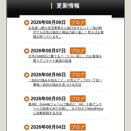
更新情報
2026年08月08日
ブログ
お先真っ暗な住宅業界から抜け出すヒント！AIの時
代でも広告は仮説と検証の繰り返し！答えはお客
様が持っています。
2026年08月07日
ブログ
大手のAI対応に勝てる？「たらい回し」のお客様を
救うアンケート販促の近道
2026年08月06日
ブログ
「自社の強みを知ること」が売上アップの一丁目一
番地！自社の強みを見つける方法
2026年08月05日
ブログ
第4回：Googleフォームで集めた「A4」１枚アンケ
ートの回答をAIで分類し、タグ付きでWordPress
に自動投稿する方法
2026年08月04日
ブログ