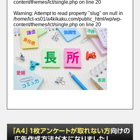
content/themes/lct/single.php
on line
20
Warning
: Attempt to read property "slug" on null in
/home/lct-xs01/a4kikaku.com/public_html/wp/wp-
content/themes/lct/single.php
on line
20