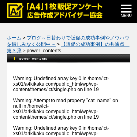
メディア掲載
公式ブログ
MENU
ホーム
>
ブログ～日替わりで販促の成功事例やノウハウ
を惜しみなく公開中～
>
【販促の成功事例】の共通点
第３弾
>
power_contents
power_contents
Warning
: Undefined array key 0 in
/home/lct-
xs01/a4kikaku.com/public_html/wp/wp-
content/themes/lct/single.php
on line
19
Warning
: Attempt to read property "cat_name" on
null in
/home/lct-
xs01/a4kikaku.com/public_html/wp/wp-
content/themes/lct/single.php
on line
19
Warning
: Undefined array key 0 in
/home/lct-
xs01/a4kikaku.com/public_html/wp/wp-