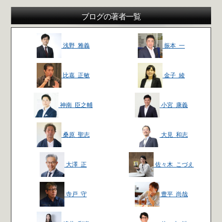
ブログの著者一覧
浅野 雅義
振本 一
比嘉 正敏
金子 綾
神南 臣之輔
小宮 康義
桑原 聖志
大見 和志
大澤 正
佐々木 こづえ
寺戸 守
豊平 尚哉