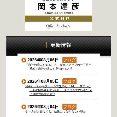
更新情報
2026年08月06日
ブログ
「自社の強みを知ること」が売上アップの一丁目一
番地！自社の強みを見つける方法
2026年08月05日
ブログ
第4回：Googleフォームで集めた「A4」１枚アンケ
ートの回答をAIで分類し、タグ付きでWordPress
に自動投稿する方法
2026年08月04日
ブログ
やり方だけ真似ても、結果につながらない理由