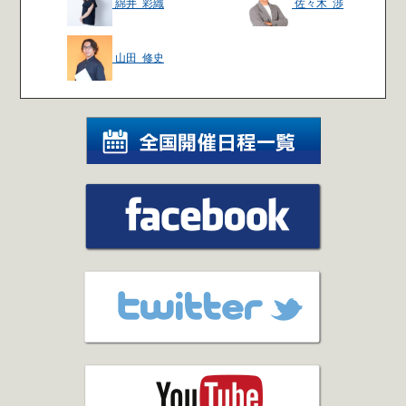
綿井 彩織
佐々木 渉
山田 修史