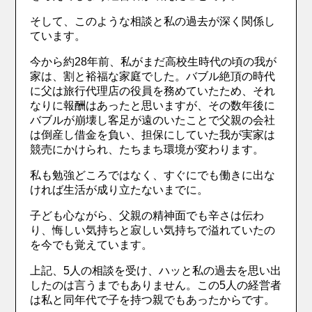
そして、このような相談と私の過去が深く関係し
ています。
今から約28年前、私がまだ高校生時代の頃の我が
家は、割と裕福な家庭でした。バブル絶頂の時代
に父は旅行代理店の役員を務めていたため、それ
なりに報酬はあったと思いますが、その数年後に
バブルが崩壊し客足が遠のいたことで父親の会社
は倒産し借金を負い、担保にしていた我が実家は
競売にかけられ、たちまち環境が変わります。
私も勉強どころではなく、すぐにでも働きに出な
ければ生活が成り立たないまでに。
子ども心ながら、父親の精神面でも辛さは伝わ
り、悔しい気持ちと寂しい気持ちで溢れていたの
を今でも覚えています。
上記、5人の相談を受け、ハッと私の過去を思い出
したのは言うまでもありません。この5人の経営者
は私と同年代で子を持つ親でもあったからです。