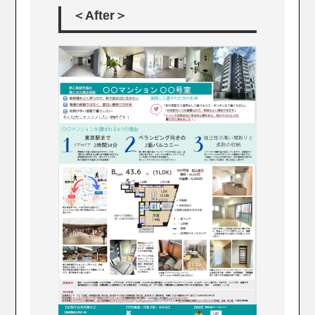
＜After＞