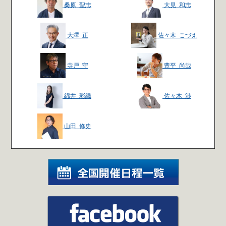
桑原 聖志
大見 和志
大澤 正
佐々木 こづえ
寺戸 守
豊平 尚哉
綿井 彩織
佐々木 渉
山田 修史