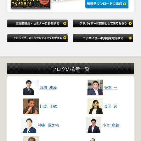
ブログの著者一覧
浅野 雅義
振本 一
比嘉 正敏
金子 綾
神南 臣之輔
小宮 康義