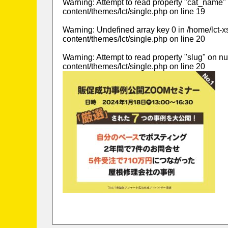
Warning
: Attempt to read property "cat_name" 
content/themes/lct/single.php
on line
19
Warning
: Undefined array key 0 in
/home/lct-
content/themes/lct/single.php
on line
20
Warning
: Attempt to read property "slug" on nu
content/themes/lct/single.php
on line
20