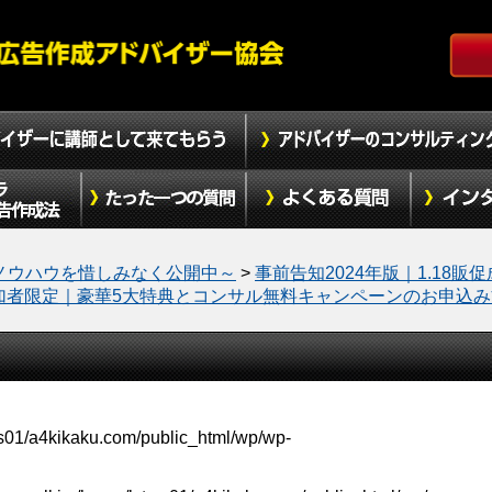
ノウハウを惜しみなく公開中～
>
事前告知2024年版｜1.18販促
加者限定｜豪華5大特典とコンサル無料キャンペーンのお申込み
xs01/a4kikaku.com/public_html/wp/wp-