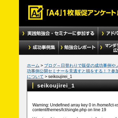
ホーム
>
ブログ～日替わりで販促の成功事例や
功事例公開セミナーを見逃すと損をする！？参
について
>
seikoujirei_1
seikoujirei_1
Warning
: Undefined array key 0 in
/home/lct-
content/themes/lct/single.php
on line
19