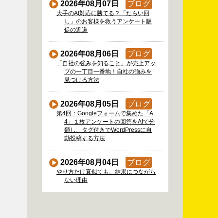
2026年08月07日
ブログ
大手のAI対応に勝てる？「たらい回
し」のお客様を救うアンケート販
促の近道
2026年08月06日
ブログ
「自社の強みを知ること」が売上アッ
プの一丁目一番地！自社の強みを
見つける方法
2026年08月05日
ブログ
第4回：Googleフォームで集めた「A
4」１枚アンケートの回答をAIで分
類し、タグ付きでWordPressに自
動投稿する方法
2026年08月04日
ブログ
やり方だけ真似ても、結果につながら
ない理由