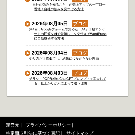
「自社の強みを知ること」が売上アップの一丁目一
番地！自社の強みを見つける方法
2026年08月05日
ブログ
第4回：Googleフォームで集めた「A4」１枚アンケ
ートの回答をAIで分類し、タグ付きでWordPress
に自動投稿する方法
2026年08月04日
ブログ
やり方だけ真似ても、結果につながらない理由
2026年08月03日
ブログ
チラシ・POP作成のChatGPTプロンプトを工夫して
も、仕上がりが人によって違う理由
運営元
プライバシーポリシー
特定商取引法に基づく表記
サイトマップ