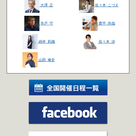
大澤 正
佐々木 こづえ
寺戸 守
豊平 尚哉
綿井 彩織
佐々木 渉
山田 修史