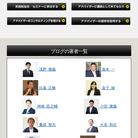
ブログの著者一覧
浅野 雅義
振本 一
比嘉 正敏
金子 綾
神南 臣之輔
小宮 康義
桑原 聖志
大見 和志