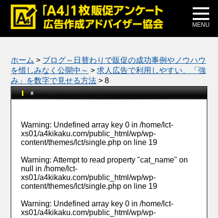
メディア掲載
公式ブログ
MENU
ホーム
>
ブログ～日替わりで販促の成功事例やノウハウ
を惜しみなく公開中～
>
求人広告で利用しやすい、「強
み」を数字で見せる方法
>
8
8
Warning
: Undefined array key 0 in
/home/lct-
xs01/a4kikaku.com/public_html/wp/wp-
content/themes/lct/single.php
on line
19
Warning
: Attempt to read property "cat_name" on
null in
/home/lct-
xs01/a4kikaku.com/public_html/wp/wp-
content/themes/lct/single.php
on line
19
Warning
: Undefined array key 0 in
/home/lct-
xs01/a4kikaku.com/public_html/wp/wp-