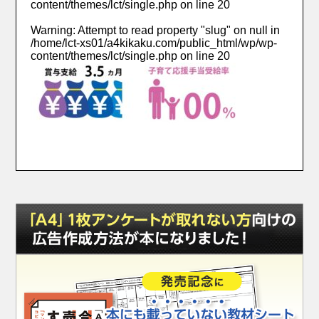
content/themes/lct/single.php
on line
20
Warning
: Attempt to read property "slug" on null in
/home/lct-xs01/a4kikaku.com/public_html/wp/wp-
content/themes/lct/single.php
on line
20