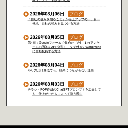
救うアンケート販促の近道
2026年08月06日
ブログ
「自社の強みを知ること」が売上アップの一丁目一
番地！自社の強みを見つける方法
2026年08月05日
ブログ
第4回：Googleフォームで集めた「A4」１枚アンケ
ートの回答をAIで分類し、タグ付きでWordPress
に自動投稿する方法
2026年08月04日
ブログ
やり方だけ真似ても、結果につながらない理由
2026年08月03日
ブログ
チラシ・POP作成のChatGPTプロンプトを工夫して
も、仕上がりが人によって違う理由