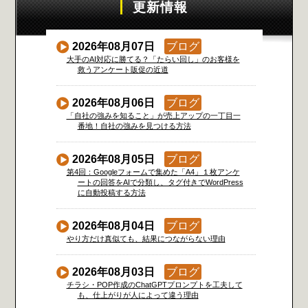
更新情報
2026年08月07日
ブログ
大手のAI対応に勝てる？「たらい回し」のお客様を
救うアンケート販促の近道
2026年08月06日
ブログ
「自社の強みを知ること」が売上アップの一丁目一
番地！自社の強みを見つける方法
2026年08月05日
ブログ
第4回：Googleフォームで集めた「A4」１枚アンケ
ートの回答をAIで分類し、タグ付きでWordPress
に自動投稿する方法
2026年08月04日
ブログ
やり方だけ真似ても、結果につながらない理由
2026年08月03日
ブログ
チラシ・POP作成のChatGPTプロンプトを工夫して
も、仕上がりが人によって違う理由