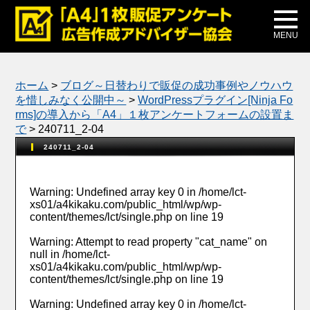
メディア掲載
公式ブログ
MENU
ホーム
>
ブログ～日替わりで販促の成功事例やノウハウ
を惜しみなく公開中～
>
WordPressプラグイン[Ninja Fo
rms]の導入から「A4」１枚アンケートフォームの設置ま
で
>
240711_2-04
240711_2-04
Warning
: Undefined array key 0 in
/home/lct-
xs01/a4kikaku.com/public_html/wp/wp-
content/themes/lct/single.php
on line
19
Warning
: Attempt to read property "cat_name" on
null in
/home/lct-
xs01/a4kikaku.com/public_html/wp/wp-
content/themes/lct/single.php
on line
19
Warning
: Undefined array key 0 in
/home/lct-