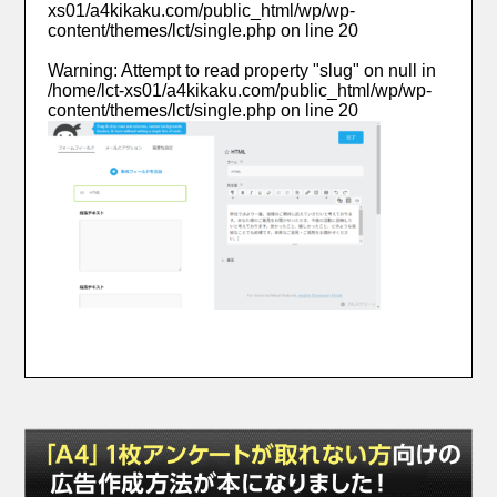
xs01/a4kikaku.com/public_html/wp/wp-
content/themes/lct/single.php
on line
20
Warning
: Attempt to read property "slug" on null in
/home/lct-xs01/a4kikaku.com/public_html/wp/wp-
content/themes/lct/single.php
on line
20