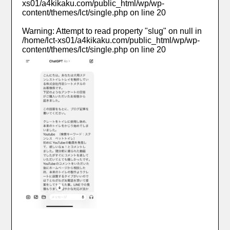
xs01/a4kikaku.com/public_html/wp/wp-
content/themes/lct/single.php
on line
20
Warning
: Attempt to read property "slug" on null in
/home/lct-xs01/a4kikaku.com/public_html/wp/wp-
content/themes/lct/single.php
on line
20