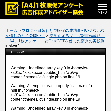
メディア掲載
公式ブログ
MENU
ホーム
>
ブログ～日替わりで販促の成功事例やノウハウ
を惜しみなく公開中～
>
簡単すぎるブログ記事作成法！
「A4」1枚アンケートとChatGPTを使った驚きの実践例
>
niwa2
niwa2
Warning
: Undefined array key 0 in
/home/lct-
xs01/a4kikaku.com/public_html/wp/wp-
content/themes/lct/single.php
on line
19
Warning
: Attempt to read property "cat_name" on
null in
/home/lct-
xs01/a4kikaku.com/public_html/wp/wp-
content/themes/lct/single.php
on line
19
Warning
: Undefined array key 0 in
/home/lct-