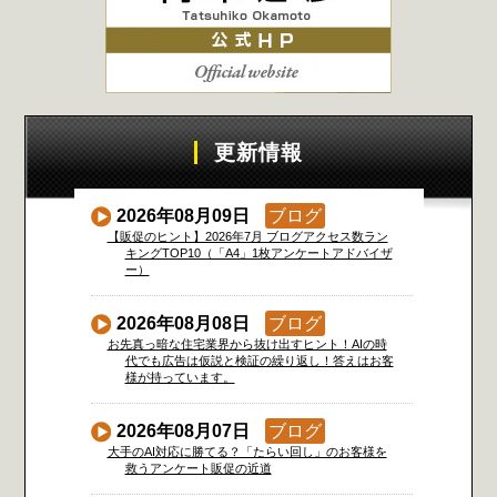
更新情報
2026年08月09日
ブログ
【販促のヒント】2026年7月 ブログアクセス数ラン
キングTOP10（「A4」1枚アンケートアドバイザ
ー）
2026年08月08日
ブログ
お先真っ暗な住宅業界から抜け出すヒント！AIの時
代でも広告は仮説と検証の繰り返し！答えはお客
様が持っています。
2026年08月07日
ブログ
大手のAI対応に勝てる？「たらい回し」のお客様を
救うアンケート販促の近道