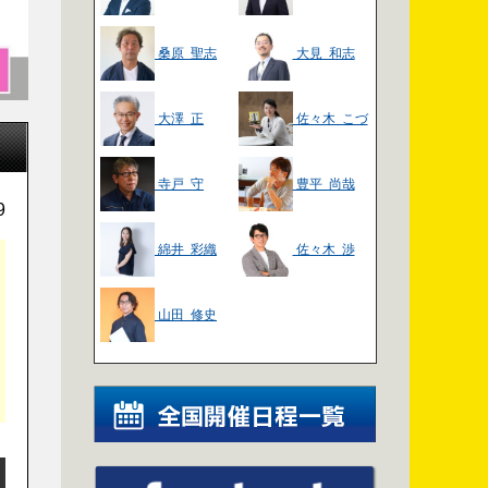
桑原 聖志
大見 和志
大澤 正
佐々木 こづ
え
寺戸 守
豊平 尚哉
9
綿井 彩織
佐々木 渉
山田 修史