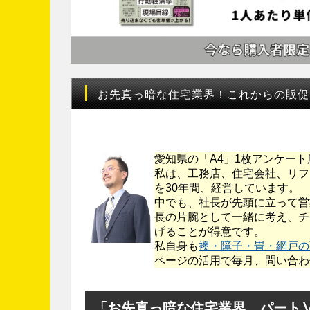
お先真っ暗な住宅業界！これからの販促
愛知県の「A4」1枚アンケー
私は、工務店、住宅会社、リフ
を30年間、経営しています。
中でも、社長が先頭に立って営
長の片腕として一緒に考え、チ
げることが得意です。
私自身も
襖・障子・畳・網戸の
ページの活用で毎月、問い合わ
「お先真っ暗な住宅業界 パート