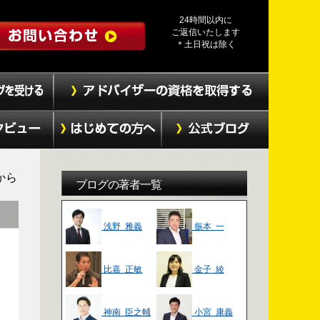
24時間以内に
ご返信いたします
＊土日祝は除く
から
ブログの著者一覧
浅野 雅義
振本 一
比嘉 正敏
金子 綾
神南 臣之輔
小宮 康義