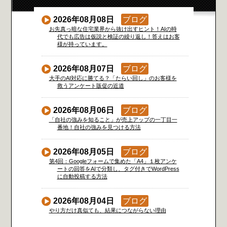
2026年08月08日
ブログ
お先真っ暗な住宅業界から抜け出すヒント！AIの時
代でも広告は仮説と検証の繰り返し！答えはお客
様が持っています。
2026年08月07日
ブログ
大手のAI対応に勝てる？「たらい回し」のお客様を
救うアンケート販促の近道
2026年08月06日
ブログ
「自社の強みを知ること」が売上アップの一丁目一
番地！自社の強みを見つける方法
2026年08月05日
ブログ
第4回：Googleフォームで集めた「A4」１枚アンケ
ートの回答をAIで分類し、タグ付きでWordPress
に自動投稿する方法
2026年08月04日
ブログ
やり方だけ真似ても、結果につながらない理由