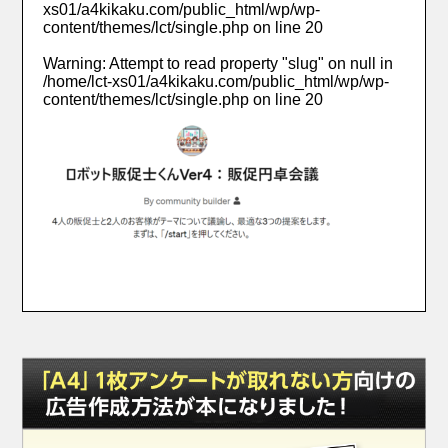
xs01/a4kikaku.com/public_html/wp/wp-
content/themes/lct/single.php
on line
20
Warning
: Attempt to read property "slug" on null in
/home/lct-xs01/a4kikaku.com/public_html/wp/wp-
content/themes/lct/single.php
on line
20