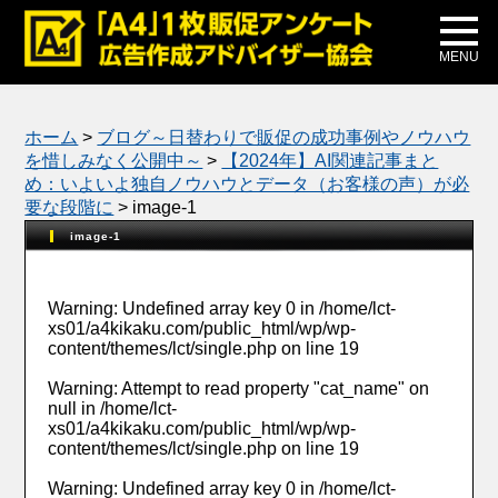
メディア掲載
公式ブログ
MENU
ホーム
>
ブログ～日替わりで販促の成功事例やノウハウ
を惜しみなく公開中～
>
【2024年】AI関連記事まと
め：いよいよ独自ノウハウとデータ（お客様の声）が必
要な段階に
>
image-1
image-1
Warning
: Undefined array key 0 in
/home/lct-
xs01/a4kikaku.com/public_html/wp/wp-
content/themes/lct/single.php
on line
19
Warning
: Attempt to read property "cat_name" on
null in
/home/lct-
xs01/a4kikaku.com/public_html/wp/wp-
content/themes/lct/single.php
on line
19
Warning
: Undefined array key 0 in
/home/lct-