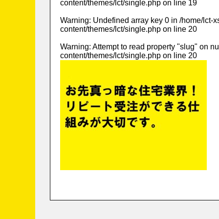
content/themes/lct/single.php
on line
19
Warning
: Undefined array key 0 in
/home/lct-
content/themes/lct/single.php
on line
20
Warning
: Attempt to read property "slug" on nu
content/themes/lct/single.php
on line
20