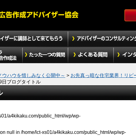
ノウハウを惜しみなく公開中～
>
お先真っ暗な住宅業界！リピ
2月9日ブログタイトル
ル
xs01/a4kikaku.com/public_html/wp/wp-
on null in
/home/lct-xs01/a4kikaku.com/public_html/wp/wp-