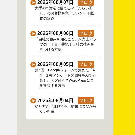
2026年08月07日
ブログ
大手のAI対応に勝てる？「たらい回
し」のお客様を救うアンケート販
促の近道
2026年08月06日
ブログ
「自社の強みを知ること」が売上アッ
プの一丁目一番地！自社の強みを
見つける方法
2026年08月05日
ブログ
第4回：Googleフォームで集めた「A
4」１枚アンケートの回答をAIで分
類し、タグ付きでWordPressに自
動投稿する方法
2026年08月04日
ブログ
やり方だけ真似ても、結果につながら
ない理由