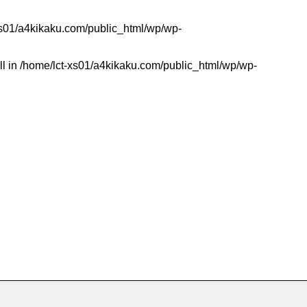
xs01/a4kikaku.com/public_html/wp/wp-
ll in
/home/lct-xs01/a4kikaku.com/public_html/wp/wp-