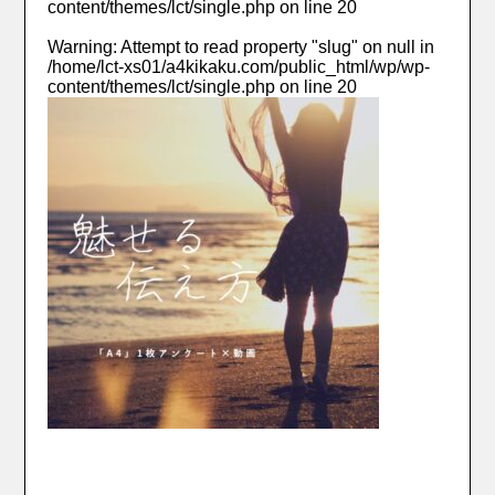
content/themes/lct/single.php
on line
20
Warning
: Attempt to read property "slug" on null in
/home/lct-xs01/a4kikaku.com/public_html/wp/wp-
content/themes/lct/single.php
on line
20