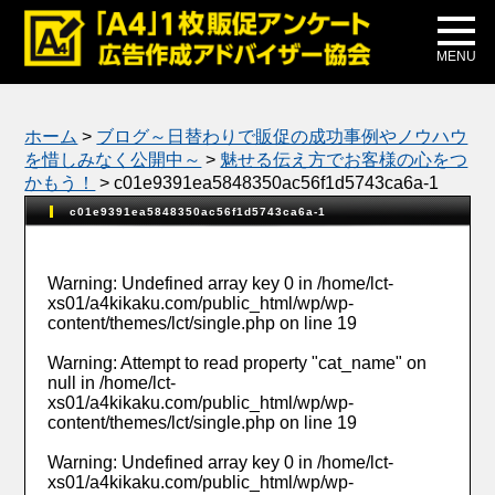
メディア掲載
公式ブログ
MENU
ホーム
>
ブログ～日替わりで販促の成功事例やノウハウ
を惜しみなく公開中～
>
魅せる伝え方でお客様の心をつ
かもう！
>
c01e9391ea5848350ac56f1d5743ca6a-1
c01e9391ea5848350ac56f1d5743ca6a-1
Warning
: Undefined array key 0 in
/home/lct-
xs01/a4kikaku.com/public_html/wp/wp-
content/themes/lct/single.php
on line
19
Warning
: Attempt to read property "cat_name" on
null in
/home/lct-
xs01/a4kikaku.com/public_html/wp/wp-
content/themes/lct/single.php
on line
19
Warning
: Undefined array key 0 in
/home/lct-
xs01/a4kikaku.com/public_html/wp/wp-