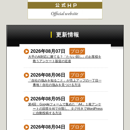
更新情報
2026年08月07日
ブログ
大手のAI対応に勝てる？「たらい回し」のお客様を
救うアンケート販促の近道
2026年08月06日
ブログ
「自社の強みを知ること」が売上アップの一丁目一
番地！自社の強みを見つける方法
2026年08月05日
ブログ
第4回：Googleフォームで集めた「A4」１枚アンケ
ートの回答をAIで分類し、タグ付きでWordPress
に自動投稿する方法
2026年08月04日
ブログ