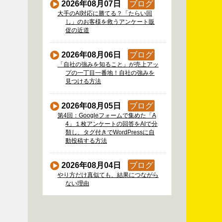
2026年08月07日
ブログ
大手のAI対応に勝てる？「たらい回
し」のお客様を救うアンケート販
促の近道
2026年08月06日
ブログ
「自社の強みを知ること」が売上アッ
プの一丁目一番地！自社の強みを
見つける方法
2026年08月05日
ブログ
第4回：Googleフォームで集めた「A
4」１枚アンケートの回答をAIで分
類し、タグ付きでWordPressに自
動投稿する方法
2026年08月04日
ブログ
やり方だけ真似ても、結果につながら
ない理由