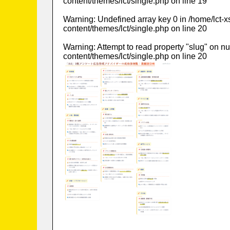
content/themes/lct/single.php
on line
19
Warning
: Undefined array key 0 in
/home/lct-
content/themes/lct/single.php
on line
20
Warning
: Attempt to read property "slug" on nu
content/themes/lct/single.php
on line
20