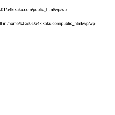
xs01/a4kikaku.com/public_html/wp/wp-
ll in
/home/lct-xs01/a4kikaku.com/public_html/wp/wp-