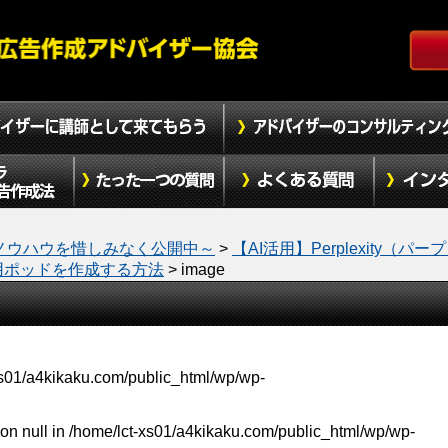
ノウハウを惜しみなく公開中～
>
【AI活用】Perplexity（パー
専用ポッドを作成する方法
>
image
xs01/a4kikaku.com/public_html/wp/wp-
on null in
/home/lct-xs01/a4kikaku.com/public_html/wp/wp-