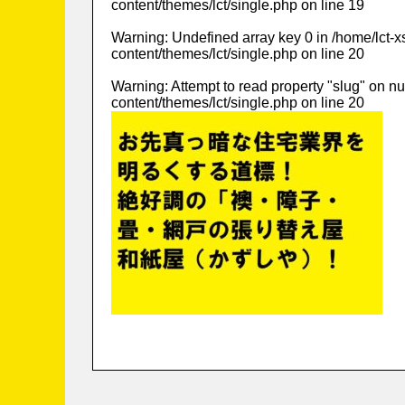
content/themes/lct/single.php
on line
19
Warning
: Undefined array key 0 in
/home/lct-
content/themes/lct/single.php
on line
20
Warning
: Attempt to read property "slug" on nu
content/themes/lct/single.php
on line
20