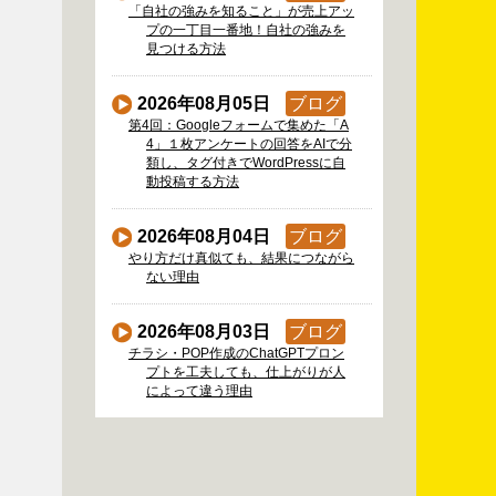
「自社の強みを知ること」が売上アッ
プの一丁目一番地！自社の強みを
見つける方法
2026年08月05日
ブログ
第4回：Googleフォームで集めた「A
4」１枚アンケートの回答をAIで分
類し、タグ付きでWordPressに自
動投稿する方法
2026年08月04日
ブログ
やり方だけ真似ても、結果につながら
ない理由
2026年08月03日
ブログ
チラシ・POP作成のChatGPTプロン
プトを工夫しても、仕上がりが人
によって違う理由