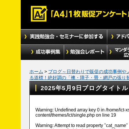
ホーム
>
ブログ～日替わりで販促の成功事例や
る道標！絶好調の「襖・障子・畳・網戸の張り
2025年5月9日ブログタイトル
Warning
: Undefined array key 0 in
/home/lct-
content/themes/lct/single.php
on line
19
Warning
: Attempt to read property "cat_name" 