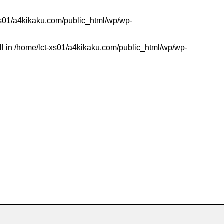
xs01/a4kikaku.com/public_html/wp/wp-
ll in
/home/lct-xs01/a4kikaku.com/public_html/wp/wp-