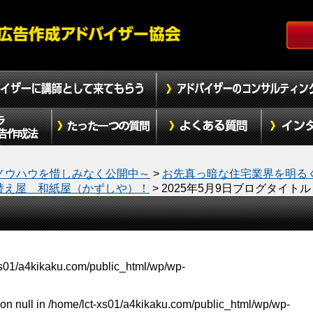
ノウハウを惜しみなく公開中～
>
お先真っ暗な住宅業界を明る
替え屋 和紙屋（かずしや）！
>
2025年5月9日ブログタイトル
xs01/a4kikaku.com/public_html/wp/wp-
on null in
/home/lct-xs01/a4kikaku.com/public_html/wp/wp-