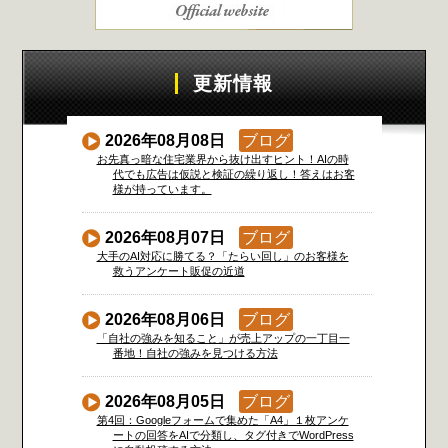
更新情報
2026年08月08日
ブログ
お先真っ暗な住宅業界から抜け出すヒント！AIの時
代でも広告は仮説と検証の繰り返し！答えはお客
様が持っています。
2026年08月07日
ブログ
大手のAI対応に勝てる？「たらい回し」のお客様を
救うアンケート販促の近道
2026年08月06日
ブログ
「自社の強みを知ること」が売上アップの一丁目一
番地！自社の強みを見つける方法
2026年08月05日
ブログ
第4回：Googleフォームで集めた「A4」１枚アンケ
ートの回答をAIで分類し、タグ付きでWordPress