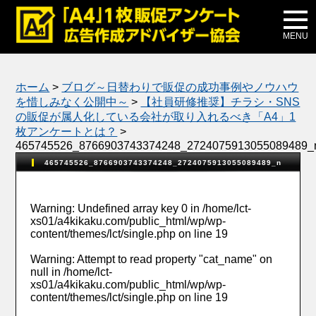
メディア掲載
公式ブログ
MENU
ホーム
>
ブログ～日替わりで販促の成功事例やノウハウ
を惜しみなく公開中～
>
【社員研修推奨】チラシ・SNS
の販促が属人化している会社が取り入れるべき「A4」1
枚アンケートとは？
>
465745526_8766903743374248_2724075913055089489_
465745526_8766903743374248_2724075913055089489_n
Warning
: Undefined array key 0 in
/home/lct-
xs01/a4kikaku.com/public_html/wp/wp-
content/themes/lct/single.php
on line
19
Warning
: Attempt to read property "cat_name" on
null in
/home/lct-
xs01/a4kikaku.com/public_html/wp/wp-
content/themes/lct/single.php
on line
19