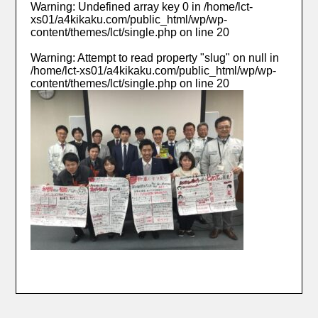
Warning
: Undefined array key 0 in
/home/lct-
xs01/a4kikaku.com/public_html/wp/wp-
content/themes/lct/single.php
on line
20
Warning
: Attempt to read property "slug" on null in
/home/lct-xs01/a4kikaku.com/public_html/wp/wp-
content/themes/lct/single.php
on line
20