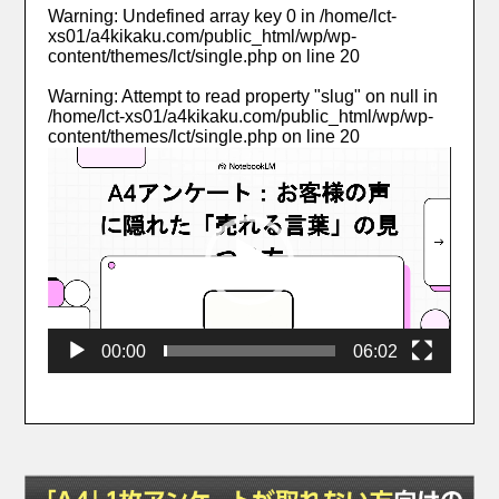
Warning
: Undefined array key 0 in
/home/lct-
xs01/a4kikaku.com/public_html/wp/wp-
content/themes/lct/single.php
on line
20
Warning
: Attempt to read property "slug" on null in
/home/lct-xs01/a4kikaku.com/public_html/wp/wp-
content/themes/lct/single.php
on line
20
動
画
プ
レ
ー
ヤ
ー
00:00
06:02