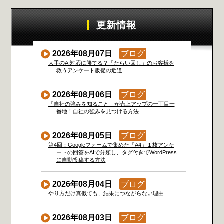
更新情報
2026年08月07日
ブログ
大手のAI対応に勝てる？「たらい回し」のお客様を
救うアンケート販促の近道
2026年08月06日
ブログ
「自社の強みを知ること」が売上アップの一丁目一
番地！自社の強みを見つける方法
2026年08月05日
ブログ
第4回：Googleフォームで集めた「A4」１枚アンケ
ートの回答をAIで分類し、タグ付きでWordPress
に自動投稿する方法
2026年08月04日
ブログ
やり方だけ真似ても、結果につながらない理由
2026年08月03日
ブログ