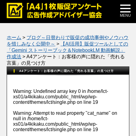
メディア掲載
公式ブログ
MENU
ホーム
>
ブログ～日替わりで販促の成功事例やノウハウ
を惜しみなく公開中～
>
【AI活用】販促ツールとしての
「Gemini ストーリーブック＆NotebookLM 動画解説」
作成法
>
A4アンケート：お客様の声に隠れた「売れる
言葉」の見つけ方
A4アンケート：お客様の声に隠れた「売れる言葉」の見つけ方
Warning
: Undefined array key 0 in
/home/lct-
xs01/a4kikaku.com/public_html/wp/wp-
content/themes/lct/single.php
on line
19
Warning
: Attempt to read property "cat_name" on
null in
/home/lct-
xs01/a4kikaku.com/public_html/wp/wp-
content/themes/lct/single.php
on line
19