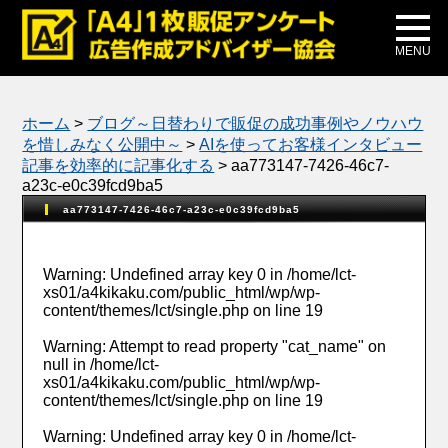
メディア掲載
公式ブログ
MENU
ホーム
>
ブログ～日替わりで販促の成功事例やノウハウ
を惜しみなく公開中～
>
AIを使ってお客様インタビュー
記事を効率的に記事化する
>
aa773147-7426-46c7-
a23c-e0c39fcd9ba5
aa773147-7426-46c7-a23c-e0c39fcd9ba5
Warning
: Undefined array key 0 in
/home/lct-
xs01/a4kikaku.com/public_html/wp/wp-
content/themes/lct/single.php
on line
19
Warning
: Attempt to read property "cat_name" on
null in
/home/lct-
xs01/a4kikaku.com/public_html/wp/wp-
content/themes/lct/single.php
on line
19
Warning
: Undefined array key 0 in
/home/lct-