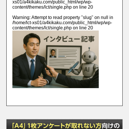
xs01/a4kikaku.com/public_html/wp/wp-
content/themes/lct/single.php
on line
20
Warning
: Attempt to read property "slug" on null in
/home/lct-xs01/a4kikaku.com/public_html/wp/wp-
content/themes/lct/single.php
on line
20