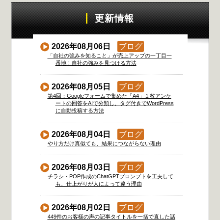
更新情報
2026年08月06日
ブログ
「自社の強みを知ること」が売上アップの一丁目一
番地！自社の強みを見つける方法
2026年08月05日
ブログ
第4回：Googleフォームで集めた「A4」１枚アンケ
ートの回答をAIで分類し、タグ付きでWordPress
に自動投稿する方法
2026年08月04日
ブログ
やり方だけ真似ても、結果につながらない理由
2026年08月03日
ブログ
チラシ・POP作成のChatGPTプロンプトを工夫して
も、仕上がりが人によって違う理由
2026年08月02日
ブログ
449件のお客様の声の記事タイトルを一括で直した話