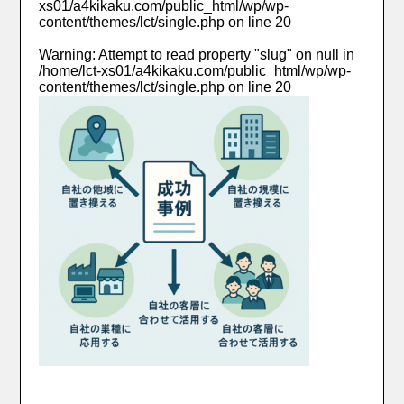
xs01/a4kikaku.com/public_html/wp/wp-
content/themes/lct/single.php
on line
20
Warning
: Attempt to read property "slug" on null in
/home/lct-xs01/a4kikaku.com/public_html/wp/wp-
content/themes/lct/single.php
on line
20