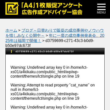
メディア掲載
公式ブログ
MENU
ホーム
>
ブログ～日替わりで販促の成功事例やノウハウ
を惜しみなく公開中～
>
年に一度の成功事例発表会、20
25年は福岡で開催！
>
d3759699-c271-43c3-b0d9-
b50e97dc673f
d3759699-c271-43c3-b0d9-b50e97dc673f
Warning
: Undefined array key 0 in
/home/lct-
xs01/a4kikaku.com/public_html/wp/wp-
content/themes/lct/single.php
on line
19
Warning
: Attempt to read property "cat_name" on
null in
/home/lct-
xs01/a4kikaku.com/public_html/wp/wp-
content/themes/lct/single.php
on line
19
Warning
: Undefined array key 0 in
/home/lct-