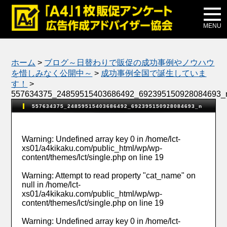
メディア掲載
公式ブログ
MENU
ホーム
>
ブログ～日替わりで販促の成功事例やノウハウ
を惜しみなく公開中～
>
成功事例全国で誕生していま
す！
>
557634375_24859515403686492_692395150928084693_
557634375_24859515403686492_692395150928084693_n
Warning
: Undefined array key 0 in
/home/lct-
xs01/a4kikaku.com/public_html/wp/wp-
content/themes/lct/single.php
on line
19
Warning
: Attempt to read property "cat_name" on
null in
/home/lct-
xs01/a4kikaku.com/public_html/wp/wp-
content/themes/lct/single.php
on line
19
Warning
: Undefined array key 0 in
/home/lct-