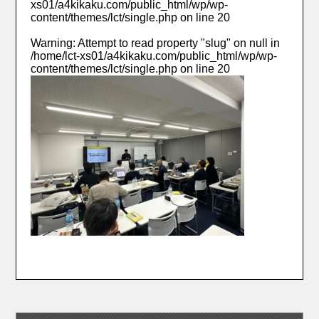
xs01/a4kikaku.com/public_html/wp/wp-
content/themes/lct/single.php
on line
20
Warning
: Attempt to read property "slug" on null in
/home/lct-xs01/a4kikaku.com/public_html/wp/wp-
content/themes/lct/single.php
on line
20