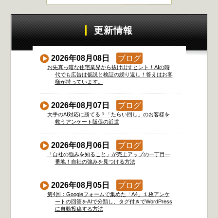
更新情報
2026年08月08日
ブログ
お先真っ暗な住宅業界から抜け出すヒント！AIの時
代でも広告は仮説と検証の繰り返し！答えはお客
様が持っています。
2026年08月07日
ブログ
大手のAI対応に勝てる？「たらい回し」のお客様を
救うアンケート販促の近道
2026年08月06日
ブログ
「自社の強みを知ること」が売上アップの一丁目一
番地！自社の強みを見つける方法
2026年08月05日
ブログ
第4回：Googleフォームで集めた「A4」１枚アンケ
ートの回答をAIで分類し、タグ付きでWordPress
に自動投稿する方法