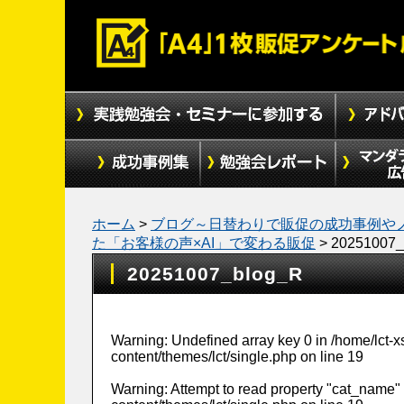
ホーム
>
ブログ～日替わりで販促の成功事例や
た「お客様の声×AI」で変わる販促
>
20251007_
20251007_blog_R
Warning
: Undefined array key 0 in
/home/lct-
content/themes/lct/single.php
on line
19
Warning
: Attempt to read property "cat_name" 