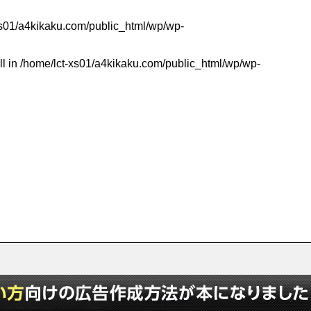
xs01/a4kikaku.com/public_html/wp/wp-
ll in
/home/lct-xs01/a4kikaku.com/public_html/wp/wp-