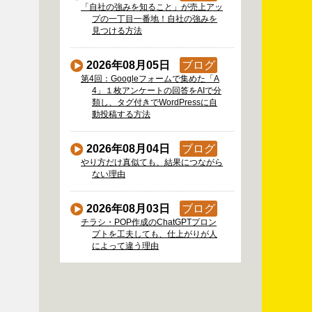
「自社の強みを知ること」が売上アッ
プの一丁目一番地！自社の強みを
見つける方法
2026年08月05日
ブログ
第4回：Googleフォームで集めた「A
4」１枚アンケートの回答をAIで分
類し、タグ付きでWordPressに自
動投稿する方法
2026年08月04日
ブログ
やり方だけ真似ても、結果につながら
ない理由
2026年08月03日
ブログ
チラシ・POP作成のChatGPTプロン
プトを工夫しても、仕上がりが人
によって違う理由