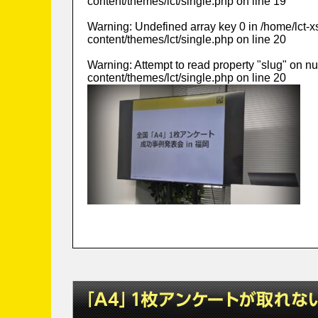
content/themes/lct/single.php
on line
19
Warning
: Undefined array key 0 in
/home/lct-
content/themes/lct/single.php
on line
20
Warning
: Attempt to read property "slug" on nu
content/themes/lct/single.php
on line
20