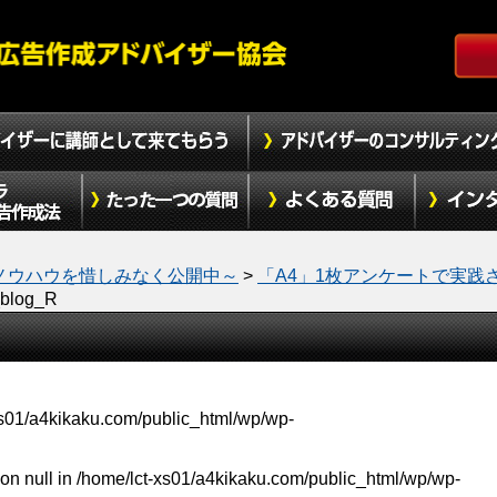
ノウハウを惜しみなく公開中～
>
「A4」1枚アンケートで実践
blog_R
xs01/a4kikaku.com/public_html/wp/wp-
on null in
/home/lct-xs01/a4kikaku.com/public_html/wp/wp-