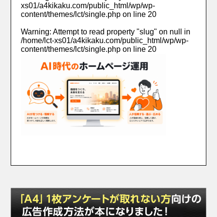
xs01/a4kikaku.com/public_html/wp/wp-
content/themes/lct/single.php
on line
20
Warning
: Attempt to read property "slug" on null in
/home/lct-xs01/a4kikaku.com/public_html/wp/wp-
content/themes/lct/single.php
on line
20