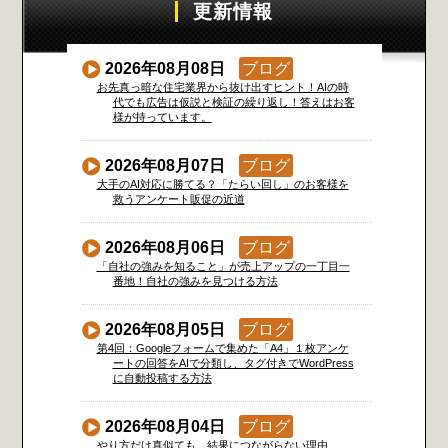
更新情報
2026年08月08日
ブログ
お先真っ暗な住宅業界から抜け出すヒント！AIの時
代でも広告は仮説と検証の繰り返し！答えはお客
様が持っています。
2026年08月07日
ブログ
大手のAI対応に勝てる？「たらい回し」のお客様を
救うアンケート販促の近道
2026年08月06日
ブログ
「自社の強みを知ること」が売上アップの一丁目一
番地！自社の強みを見つける方法
2026年08月05日
ブログ
第4回：Googleフォームで集めた「A4」１枚アンケ
ートの回答をAIで分類し、タグ付きでWordPress
に自動投稿する方法
2026年08月04日
ブログ
やり方だけ真似ても、結果につながらない理由