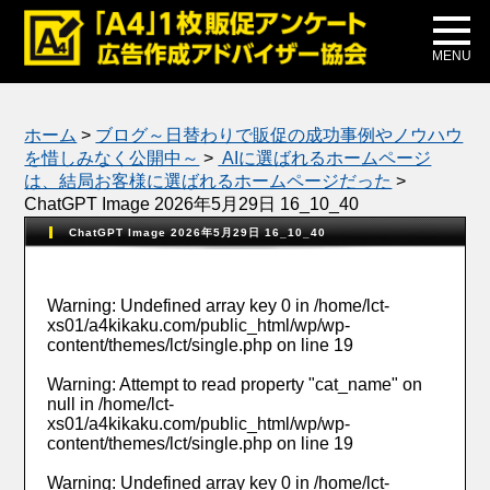
メディア掲載
公式ブログ
MENU
ホーム
>
ブログ～日替わりで販促の成功事例やノウハウ
を惜しみなく公開中～
>
AIに選ばれるホームページ
は、結局お客様に選ばれるホームページだった
>
ChatGPT Image 2026年5月29日 16_10_40
ChatGPT Image 2026年5月29日 16_10_40
Warning
: Undefined array key 0 in
/home/lct-
xs01/a4kikaku.com/public_html/wp/wp-
content/themes/lct/single.php
on line
19
Warning
: Attempt to read property "cat_name" on
null in
/home/lct-
xs01/a4kikaku.com/public_html/wp/wp-
content/themes/lct/single.php
on line
19
Warning
: Undefined array key 0 in
/home/lct-