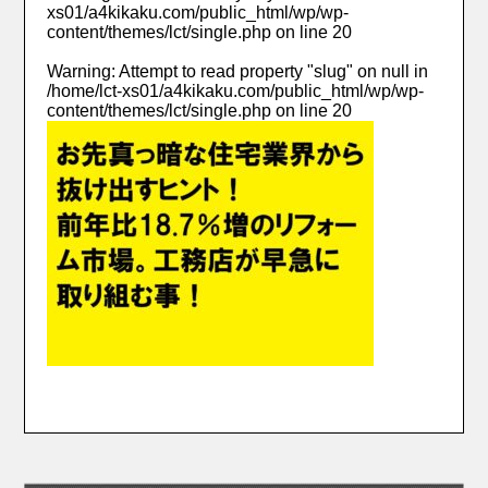
xs01/a4kikaku.com/public_html/wp/wp-
content/themes/lct/single.php
on line
20
Warning
: Attempt to read property "slug" on null in
/home/lct-xs01/a4kikaku.com/public_html/wp/wp-
content/themes/lct/single.php
on line
20