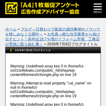
メディア掲載
公式ブログ
MENU
ホーム
>
ブログ～日替わりで販促の成功事例やノウハウ
を惜しみなく公開中～
>
お先真っ暗な住宅業界から抜け
出すヒント！前年比18.7％増のリフォーム市場。工務店
が早急に取り組む事！
>
2026年7月8日ブログタイトル
2026年7月8日ブログタイトル
Warning
: Undefined array key 0 in
/home/lct-
xs01/a4kikaku.com/public_html/wp/wp-
content/themes/lct/single.php
on line
19
Warning
: Attempt to read property "cat_name" on
null in
/home/lct-
xs01/a4kikaku.com/public_html/wp/wp-
content/themes/lct/single.php
on line
19
Warning
: Undefined array key 0 in
/home/lct-