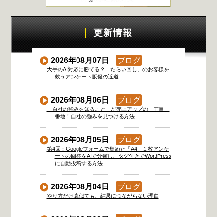
更新情報
2026年08月07日
ブログ
大手のAI対応に勝てる？「たらい回し」のお客様を
救うアンケート販促の近道
2026年08月06日
ブログ
「自社の強みを知ること」が売上アップの一丁目一
番地！自社の強みを見つける方法
2026年08月05日
ブログ
第4回：Googleフォームで集めた「A4」１枚アンケ
ートの回答をAIで分類し、タグ付きでWordPress
に自動投稿する方法
2026年08月04日
ブログ
やり方だけ真似ても、結果につながらない理由