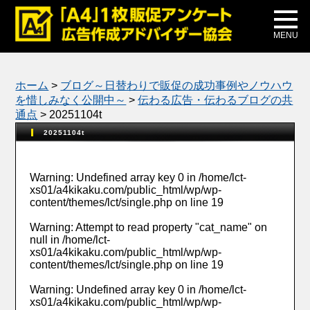
メディア掲載
公式ブログ
MENU
ホーム
>
ブログ～日替わりで販促の成功事例やノウハウ
を惜しみなく公開中～
>
伝わる広告・伝わるブログの共
通点
>
20251104t
20251104t
Warning
: Undefined array key 0 in
/home/lct-
xs01/a4kikaku.com/public_html/wp/wp-
content/themes/lct/single.php
on line
19
Warning
: Attempt to read property "cat_name" on
null in
/home/lct-
xs01/a4kikaku.com/public_html/wp/wp-
content/themes/lct/single.php
on line
19
Warning
: Undefined array key 0 in
/home/lct-
xs01/a4kikaku.com/public_html/wp/wp-