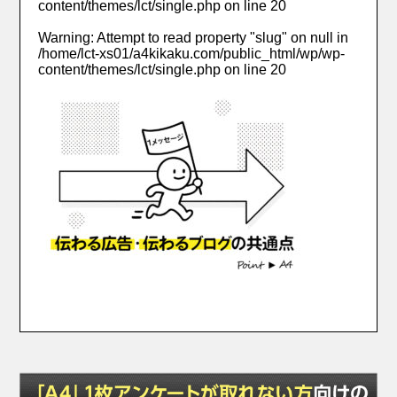
content/themes/lct/single.php
on line
20
Warning
: Attempt to read property "slug" on null in
/home/lct-xs01/a4kikaku.com/public_html/wp/wp-
content/themes/lct/single.php
on line
20