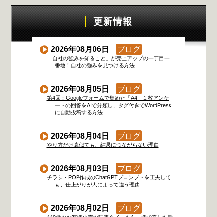
更新情報
2026年08月06日
ブログ
「自社の強みを知ること」が売上アップの一丁目一
番地！自社の強みを見つける方法
2026年08月05日
ブログ
第4回：Googleフォームで集めた「A4」１枚アンケ
ートの回答をAIで分類し、タグ付きでWordPress
に自動投稿する方法
2026年08月04日
ブログ
やり方だけ真似ても、結果につながらない理由
2026年08月03日
ブログ
チラシ・POP作成のChatGPTプロンプトを工夫して
も、仕上がりが人によって違う理由
2026年08月02日
ブログ