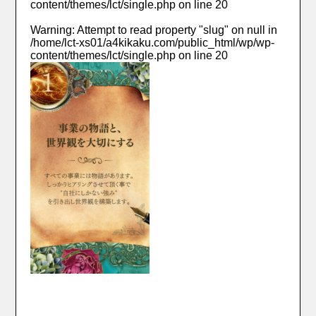
content/themes/lct/single.php
on line
20
Warning
: Attempt to read property "slug" on null in
/home/lct-xs01/a4kikaku.com/public_html/wp/wp-
content/themes/lct/single.php
on line
20