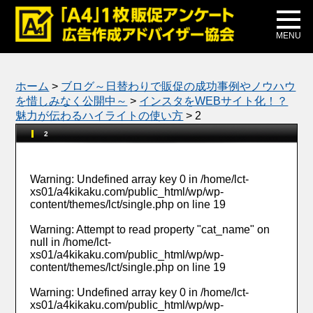
メディア掲載
公式ブログ
MENU
ホーム
>
ブログ～日替わりで販促の成功事例やノウハウ
を惜しみなく公開中～
>
インスタをWEBサイト化！？
魅力が伝わるハイライトの使い方
>
2
2
Warning
: Undefined array key 0 in
/home/lct-
xs01/a4kikaku.com/public_html/wp/wp-
content/themes/lct/single.php
on line
19
Warning
: Attempt to read property "cat_name" on
null in
/home/lct-
xs01/a4kikaku.com/public_html/wp/wp-
content/themes/lct/single.php
on line
19
Warning
: Undefined array key 0 in
/home/lct-
xs01/a4kikaku.com/public_html/wp/wp-