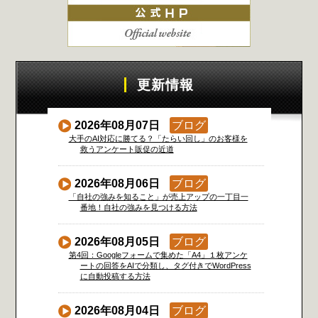
更新情報
2026年08月07日
ブログ
大手のAI対応に勝てる？「たらい回し」のお客様を
救うアンケート販促の近道
2026年08月06日
ブログ
「自社の強みを知ること」が売上アップの一丁目一
番地！自社の強みを見つける方法
2026年08月05日
ブログ
第4回：Googleフォームで集めた「A4」１枚アンケ
ートの回答をAIで分類し、タグ付きでWordPress
に自動投稿する方法
2026年08月04日
ブログ