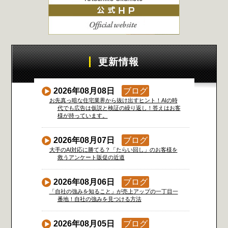
更新情報
2026年08月08日
ブログ
お先真っ暗な住宅業界から抜け出すヒント！AIの時
代でも広告は仮説と検証の繰り返し！答えはお客
様が持っています。
2026年08月07日
ブログ
大手のAI対応に勝てる？「たらい回し」のお客様を
救うアンケート販促の近道
2026年08月06日
ブログ
「自社の強みを知ること」が売上アップの一丁目一
番地！自社の強みを見つける方法
2026年08月05日
ブログ