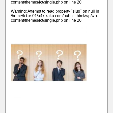
content/themes/lct/single.php
on line
20
Warning
: Attempt to read property "slug" on null in
/home/lct-xs01/a4kikaku.com/public_html/wp/wp-
content/themes/lct/single.php
on line
20