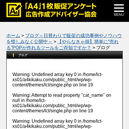
メディア掲載
公式ブログ
MENU
ホーム
>
ブログ～日替わりで販促の成功事例やノウハウ
を惜しみなく公開中～
>
【やらなきゃ損】簡単に”売れ
る”POPが作れるツールをご存知ですか？
>
ブログ
ブログ
Warning
: Undefined array key 0 in
/home/lct-
xs01/a4kikaku.com/public_html/wp/wp-
content/themes/lct/single.php
on line
19
Warning
: Attempt to read property "cat_name" on
null in
/home/lct-
xs01/a4kikaku.com/public_html/wp/wp-
content/themes/lct/single.php
on line
19
Warning
: Undefined array key 0 in
/home/lct-
xs01/a4kikaku.com/public_html/wp/wp-