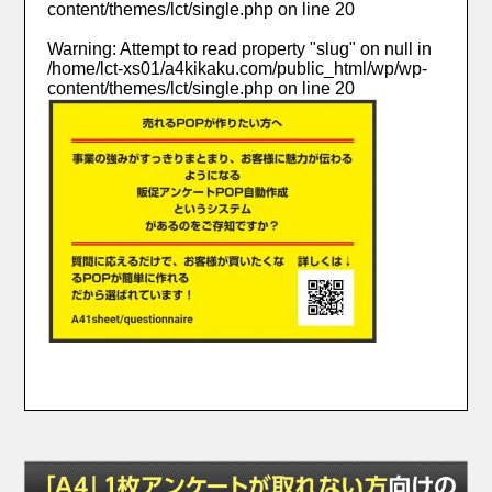
content/themes/lct/single.php
on line
20
Warning
: Attempt to read property "slug" on null in
/home/lct-xs01/a4kikaku.com/public_html/wp/wp-
content/themes/lct/single.php
on line
20