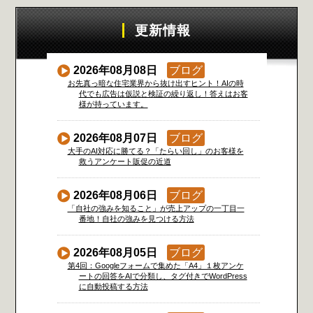
更新情報
2026年08月08日
ブログ
お先真っ暗な住宅業界から抜け出すヒント！AIの時
代でも広告は仮説と検証の繰り返し！答えはお客
様が持っています。
2026年08月07日
ブログ
大手のAI対応に勝てる？「たらい回し」のお客様を
救うアンケート販促の近道
2026年08月06日
ブログ
「自社の強みを知ること」が売上アップの一丁目一
番地！自社の強みを見つける方法
2026年08月05日
ブログ
第4回：Googleフォームで集めた「A4」１枚アンケ
ートの回答をAIで分類し、タグ付きでWordPress
に自動投稿する方法