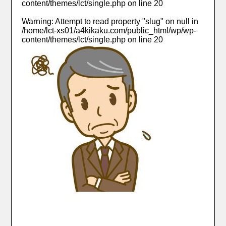
content/themes/lct/single.php
on line
20
Warning
: Attempt to read property "slug" on null in
/home/lct-xs01/a4kikaku.com/public_html/wp/wp-
content/themes/lct/single.php
on line
20