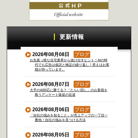
更新情報
2026年08月08日
ブログ
お先真っ暗な住宅業界から抜け出すヒント！AIの時
代でも広告は仮説と検証の繰り返し！答えはお客
様が持っています。
2026年08月07日
ブログ
大手のAI対応に勝てる？「たらい回し」のお客様を
救うアンケート販促の近道
2026年08月06日
ブログ
「自社の強みを知ること」が売上アップの一丁目一
番地！自社の強みを見つける方法
2026年08月05日
ブログ