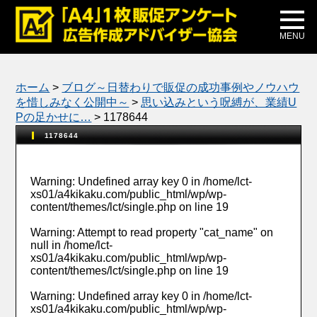
メディア掲載
公式ブログ
MENU
ホーム
>
ブログ～日替わりで販促の成功事例やノウハウ
を惜しみなく公開中～
>
思い込みという呪縛が、業績U
Pの足かせに…
>
1178644
1178644
Warning
: Undefined array key 0 in
/home/lct-
xs01/a4kikaku.com/public_html/wp/wp-
content/themes/lct/single.php
on line
19
Warning
: Attempt to read property "cat_name" on
null in
/home/lct-
xs01/a4kikaku.com/public_html/wp/wp-
content/themes/lct/single.php
on line
19
Warning
: Undefined array key 0 in
/home/lct-
xs01/a4kikaku.com/public_html/wp/wp-