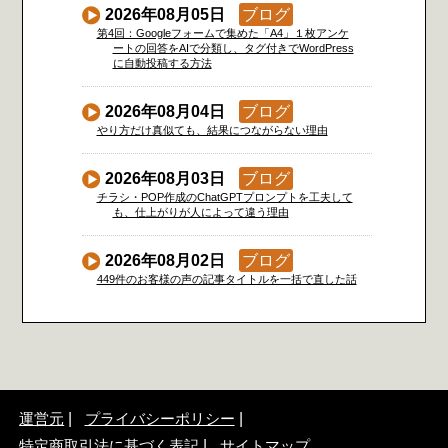
2026年08月05日
ブログ
第4回：Googleフォームで集めた「A4」１枚アンケ
ートの回答をAIで分類し、タグ付きでWordPress
に自動投稿する方法
2026年08月04日
ブログ
やり方だけ真似ても、結果につながらない理由
2026年08月03日
ブログ
チラシ・POP作成のChatGPTプロンプトを工夫して
も、仕上がりが人によって違う理由
2026年08月02日
ブログ
449件のお客様の声の記事タイトルを一括で直した話
運営元
プライバシーポリシー
特定商取引法に基づく表記
サイトマップ