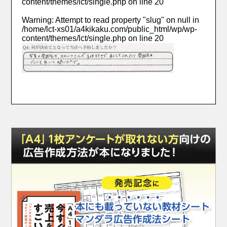
content/themes/lct/single.php
on line
20
Warning
: Attempt to read property "slug" on null in
/home/lct-xs01/a4kikaku.com/public_html/wp/wp-
content/themes/lct/single.php
on line
20