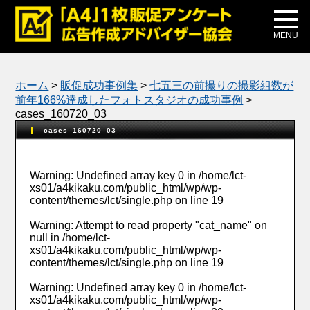
メディア掲載
公式ブログ
MENU
ホーム
>
販促成功事例集
>
七五三の前撮りの撮影組数が
前年166%達成したフォトスタジオの成功事例
>
cases_160720_03
cases_160720_03
Warning
: Undefined array key 0 in
/home/lct-
xs01/a4kikaku.com/public_html/wp/wp-
content/themes/lct/single.php
on line
19
Warning
: Attempt to read property "cat_name" on
null in
/home/lct-
xs01/a4kikaku.com/public_html/wp/wp-
content/themes/lct/single.php
on line
19
Warning
: Undefined array key 0 in
/home/lct-
xs01/a4kikaku.com/public_html/wp/wp-