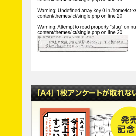
Warning
: Undefined array key 0 in
/home/lct-
content/themes/lct/single.php
on line
20
Warning
: Attempt to read property "slug" on nu
content/themes/lct/single.php
on line
20