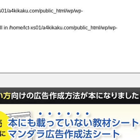
xs01/a4kikaku.com/public_html/wp/wp-
ll in
/home/lct-xs01/a4kikaku.com/public_html/wp/wp-