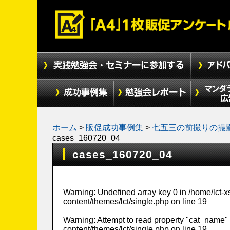
ホーム
>
販促成功事例集
>
七五三の前撮りの撮
cases_160720_04
cases_160720_04
Warning
: Undefined array key 0 in
/home/lct-
content/themes/lct/single.php
on line
19
Warning
: Attempt to read property "cat_name" 
content/themes/lct/single.php
on line
19