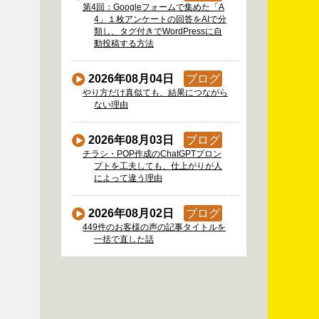
第4回：Googleフォームで集めた「A
4」１枚アンケートの回答をAIで分
類し、タグ付きでWordPressに自
動投稿する方法
2026年08月04日
ブログ
やり方だけ真似ても、結果につながら
ない理由
2026年08月03日
ブログ
チラシ・POP作成のChatGPTプロン
プトを工夫しても、仕上がりが人
によって違う理由
2026年08月02日
ブログ
449件のお客様の声の記事タイトルを
一括で直した話