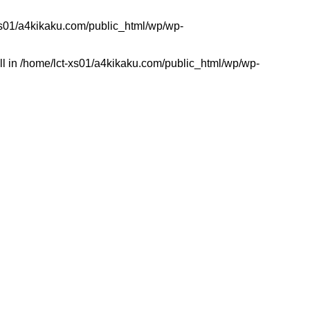
xs01/a4kikaku.com/public_html/wp/wp-
ll in
/home/lct-xs01/a4kikaku.com/public_html/wp/wp-