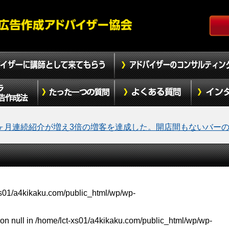
ヶ月連続紹介が増え3倍の増客を達成した。開店間もないバー
xs01/a4kikaku.com/public_html/wp/wp-
on null in
/home/lct-xs01/a4kikaku.com/public_html/wp/wp-