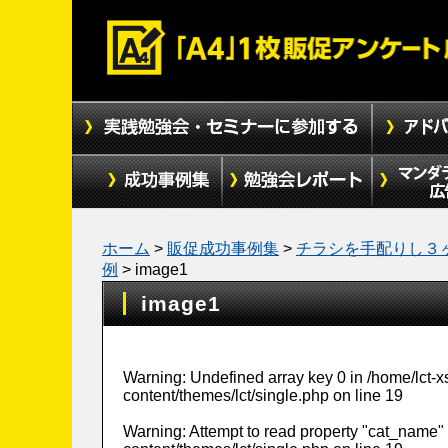
ホーム
>
販促成功事例集
>
チラシを手配りし３
例
>
image1
image1
Warning
: Undefined array key 0 in
/home/lct-
content/themes/lct/single.php
on line
19
Warning
: Attempt to read property "cat_name" 