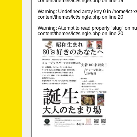
content/themes/lct/single.php
on line
19
Warning
: Undefined array key 0 in
/home/lct-
content/themes/lct/single.php
on line
20
Warning
: Attempt to read property "slug" on nu
content/themes/lct/single.php
on line
20