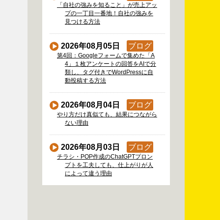
「自社の強みを知ること」が売上アッ
プの一丁目一番地！自社の強みを
見つける方法
2026年08月05日
ブログ
第4回：Googleフォームで集めた「A
4」１枚アンケートの回答をAIで分
類し、タグ付きでWordPressに自
動投稿する方法
2026年08月04日
ブログ
やり方だけ真似ても、結果につながら
ない理由
2026年08月03日
ブログ
チラシ・POP作成のChatGPTプロン
プトを工夫しても、仕上がりが人
によって違う理由