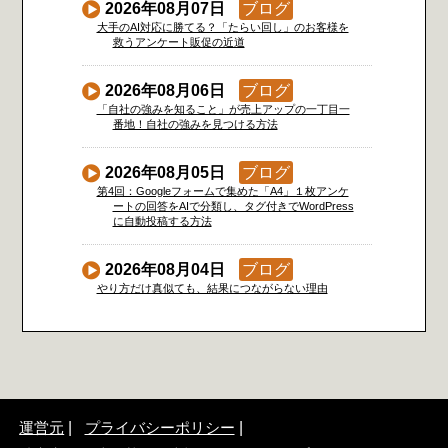
2026年08月07日
ブログ
大手のAI対応に勝てる？「たらい回し」のお客様を
救うアンケート販促の近道
2026年08月06日
ブログ
「自社の強みを知ること」が売上アップの一丁目一
番地！自社の強みを見つける方法
2026年08月05日
ブログ
第4回：Googleフォームで集めた「A4」１枚アンケ
ートの回答をAIで分類し、タグ付きでWordPress
に自動投稿する方法
2026年08月04日
ブログ
やり方だけ真似ても、結果につながらない理由
運営元
プライバシーポリシー