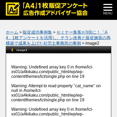
メディア掲載
公式ブログ
MENU
ホーム
>
販促成功事例集
>
セミナー集客が3倍に！「A
4」1枚アンケートを活用し、チラシ改善と販促施策の再
構築で成果を上げた社労士事務所の事例
>
image2
image2
Warning
: Undefined array key 0 in
/home/lct-
xs01/a4kikaku.com/public_html/wp/wp-
content/themes/lct/single.php
on line
19
Warning
: Attempt to read property "cat_name" on
null in
/home/lct-
xs01/a4kikaku.com/public_html/wp/wp-
content/themes/lct/single.php
on line
19
Warning
: Undefined array key 0 in
/home/lct-
xs01/a4kikaku.com/public_html/wp/wp-