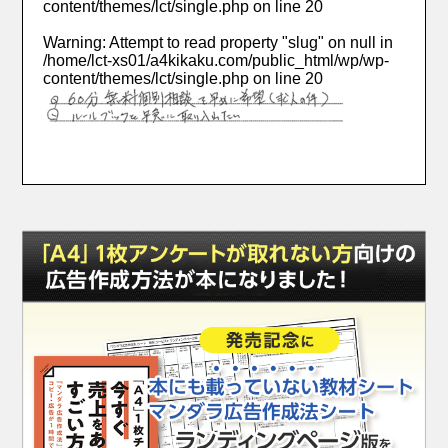
content/themes/lct/single.php
on line
20
Warning
: Attempt to read property "slug" on null in
/home/lct-xs01/a4kikaku.com/public_html/wp/wp-
content/themes/lct/single.php
on line
20