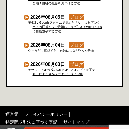
番地！自社の強みを見つける方法
2026年08月05日
ブログ
第4回：Googleフォームで集めた「A4」１枚アンケ
ートの回答をAIで分類し、タグ付きでWordPress
に自動投稿する方法
2026年08月04日
ブログ
やり方だけ真似ても、結果につながらない理由
2026年08月03日
ブログ
チラシ・POP作成のChatGPTプロンプトを工夫して
も、仕上がりが人によって違う理由
運営元
プライバシーポリシー
特定商取引法に基づく表記
サイトマップ