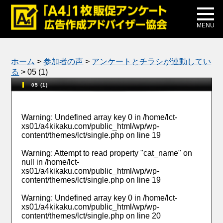
メディア掲載
公式ブログ
MENU
ホーム
>
参加者の声
>
アンケートとチラシが連動してい
る
>
05 (1)
05 (1)
Warning
: Undefined array key 0 in
/home/lct-
xs01/a4kikaku.com/public_html/wp/wp-
content/themes/lct/single.php
on line
19
Warning
: Attempt to read property "cat_name" on
null in
/home/lct-
xs01/a4kikaku.com/public_html/wp/wp-
content/themes/lct/single.php
on line
19
Warning
: Undefined array key 0 in
/home/lct-
xs01/a4kikaku.com/public_html/wp/wp-
content/themes/lct/single.php
on line
20