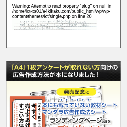
Warning
: Attempt to read property "slug" on null in
/home/lct-xs01/a4kikaku.com/public_html/wp/wp-
content/themes/lct/single.php
on line
20