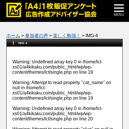
メディア掲載
公式ブログ
MENU
ホーム
>
参加者の声
>
楽しく勉強！
>
IMG-4
IMG-4
Warning
: Undefined array key 0 in
/home/lct-
xs01/a4kikaku.com/public_html/wp/wp-
content/themes/lct/single.php
on line
19
Warning
: Attempt to read property "cat_name" on
null in
/home/lct-
xs01/a4kikaku.com/public_html/wp/wp-
content/themes/lct/single.php
on line
19
Warning
: Undefined array key 0 in
/home/lct-
xs01/a4kikaku.com/public_html/wp/wp-
content/themes/lct/single.php
on line
20