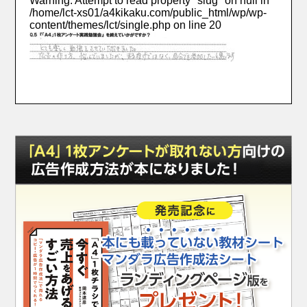
Warning
: Attempt to read property "slug" on null in
/home/lct-xs01/a4kikaku.com/public_html/wp/wp-
content/themes/lct/single.php
on line
20