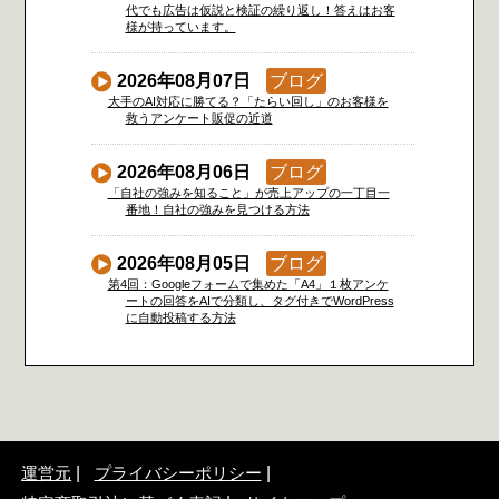
代でも広告は仮説と検証の繰り返し！答えはお客
様が持っています。
2026年08月07日
ブログ
大手のAI対応に勝てる？「たらい回し」のお客様を
救うアンケート販促の近道
2026年08月06日
ブログ
「自社の強みを知ること」が売上アップの一丁目一
番地！自社の強みを見つける方法
2026年08月05日
ブログ
第4回：Googleフォームで集めた「A4」１枚アンケ
ートの回答をAIで分類し、タグ付きでWordPress
に自動投稿する方法
運営元
プライバシーポリシー