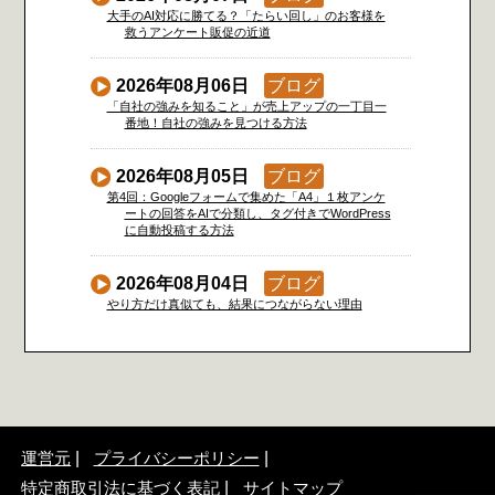
大手のAI対応に勝てる？「たらい回し」のお客様を
救うアンケート販促の近道
2026年08月06日
ブログ
「自社の強みを知ること」が売上アップの一丁目一
番地！自社の強みを見つける方法
2026年08月05日
ブログ
第4回：Googleフォームで集めた「A4」１枚アンケ
ートの回答をAIで分類し、タグ付きでWordPress
に自動投稿する方法
2026年08月04日
ブログ
やり方だけ真似ても、結果につながらない理由
運営元
プライバシーポリシー
特定商取引法に基づく表記
サイトマップ