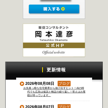
更新情報
2026年08月08日
ブログ
お先真っ暗な住宅業界から抜け出すヒント！AIの時
代でも広告は仮説と検証の繰り返し！答えはお客
様が持っています。
2026年08月07日
ブログ