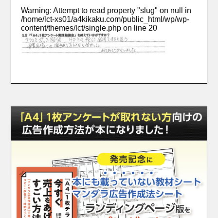
Warning
: Attempt to read property "slug" on null in
/home/lct-xs01/a4kikaku.com/public_html/wp/wp-
content/themes/lct/single.php
on line
20