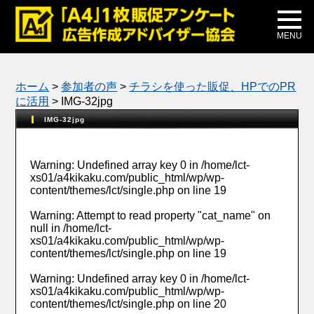
メディア掲載
公式ブログ
MENU
ホーム
>
参加者の声
>
チラシを使った販促、HPでのPR
に活用
>
IMG-32jpg
IMG-32jpg
Warning
: Undefined array key 0 in
/home/lct-
xs01/a4kikaku.com/public_html/wp/wp-
content/themes/lct/single.php
on line
19
Warning
: Attempt to read property "cat_name" on
null in
/home/lct-
xs01/a4kikaku.com/public_html/wp/wp-
content/themes/lct/single.php
on line
19
Warning
: Undefined array key 0 in
/home/lct-
xs01/a4kikaku.com/public_html/wp/wp-
content/themes/lct/single.php
on line
20