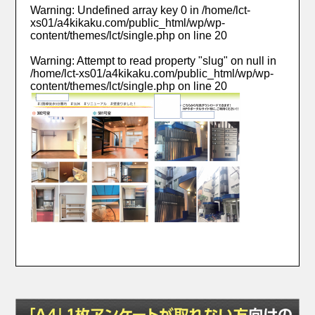
Warning
: Undefined array key 0 in
/home/lct-
xs01/a4kikaku.com/public_html/wp/wp-
content/themes/lct/single.php
on line
20
Warning
: Attempt to read property "slug" on null in
/home/lct-xs01/a4kikaku.com/public_html/wp/wp-
content/themes/lct/single.php
on line
20