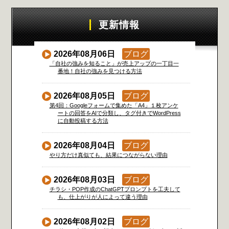
更新情報
2026年08月06日
ブログ
「自社の強みを知ること」が売上アップの一丁目一
番地！自社の強みを見つける方法
2026年08月05日
ブログ
第4回：Googleフォームで集めた「A4」１枚アンケ
ートの回答をAIで分類し、タグ付きでWordPress
に自動投稿する方法
2026年08月04日
ブログ
やり方だけ真似ても、結果につながらない理由
2026年08月03日
ブログ
チラシ・POP作成のChatGPTプロンプトを工夫して
も、仕上がりが人によって違う理由
2026年08月02日
ブログ