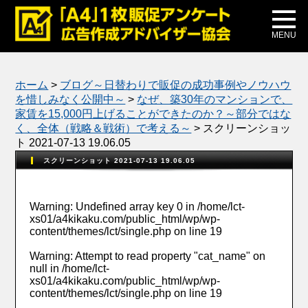
メディア掲載
公式ブログ
MENU
ホーム
>
ブログ～日替わりで販促の成功事例やノウハウ
を惜しみなく公開中～
>
なぜ、築30年のマンションで、
家賃を15,000円上げることができたのか？～部分ではな
く、全体（戦略＆戦術）で考える～
>
スクリーンショッ
ト 2021-07-13 19.06.05
スクリーンショット 2021-07-13 19.06.05
Warning
: Undefined array key 0 in
/home/lct-
xs01/a4kikaku.com/public_html/wp/wp-
content/themes/lct/single.php
on line
19
Warning
: Attempt to read property "cat_name" on
null in
/home/lct-
xs01/a4kikaku.com/public_html/wp/wp-
content/themes/lct/single.php
on line
19