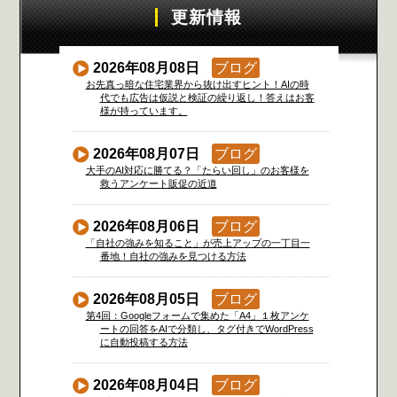
更新情報
2026年08月08日
ブログ
お先真っ暗な住宅業界から抜け出すヒント！AIの時
代でも広告は仮説と検証の繰り返し！答えはお客
様が持っています。
2026年08月07日
ブログ
大手のAI対応に勝てる？「たらい回し」のお客様を
救うアンケート販促の近道
2026年08月06日
ブログ
「自社の強みを知ること」が売上アップの一丁目一
番地！自社の強みを見つける方法
2026年08月05日
ブログ
第4回：Googleフォームで集めた「A4」１枚アンケ
ートの回答をAIで分類し、タグ付きでWordPress
に自動投稿する方法
2026年08月04日
ブログ