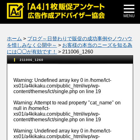
メディア掲載
公式ブログ
MENU
ホーム
>
ブログ～日替わりで販促の成功事例やノウハウ
を惜しみなく公開中～
>
お客様の本当のニーズを知る為
には◯◯が有効です！
>
211006_1260
211006_1260
Warning
: Undefined array key 0 in
/home/lct-
xs01/a4kikaku.com/public_html/wp/wp-
content/themes/lct/single.php
on line
19
Warning
: Attempt to read property "cat_name" on
null in
/home/lct-
xs01/a4kikaku.com/public_html/wp/wp-
content/themes/lct/single.php
on line
19
Warning
: Undefined array key 0 in
/home/lct-
xs01/a4kikaku.com/public_html/wp/wp-