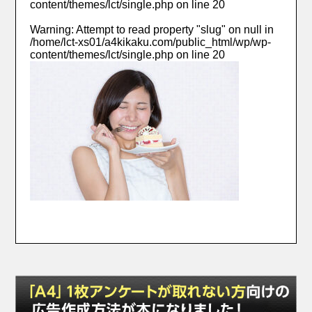
content/themes/lct/single.php
on line
20
Warning
: Attempt to read property "slug" on null in
/home/lct-xs01/a4kikaku.com/public_html/wp/wp-
content/themes/lct/single.php
on line
20