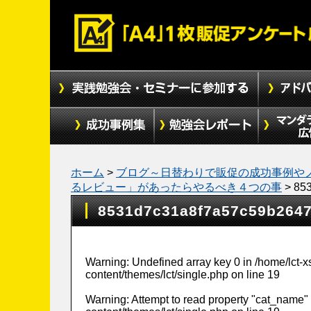
ホーム
>
ブログ～日替わりで販促の成功事例や
るレビュー」があったらやるべき４つの事
>
85
8531d7c31a8f7a57c59b264
Warning
: Undefined array key 0 in
/home/lct-
content/themes/lct/single.php
on line
19
Warning
: Attempt to read property "cat_name" 