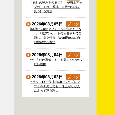
「自社の強みを知ること」が売上アッ
プの一丁目一番地！自社の強みを
見つける方法
2026年08月05日
ブログ
第4回：Googleフォームで集めた「A
4」１枚アンケートの回答をAIで分
類し、タグ付きでWordPressに自
動投稿する方法
2026年08月04日
ブログ
やり方だけ真似ても、結果につながら
ない理由
2026年08月03日
ブログ
チラシ・POP作成のChatGPTプロン
プトを工夫しても、仕上がりが人
によって違う理由