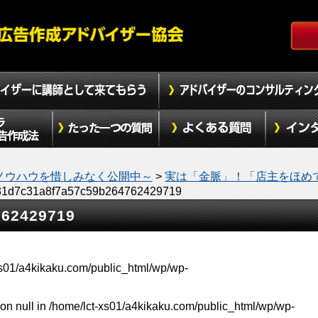
ノウハウを惜しみなく公開中～
>
実は「金脈」！「店主をほめ
31d7c31a8f7a57c59b264762429719
762429719
xs01/a4kikaku.com/public_html/wp/wp-
on null in
/home/lct-xs01/a4kikaku.com/public_html/wp/wp-