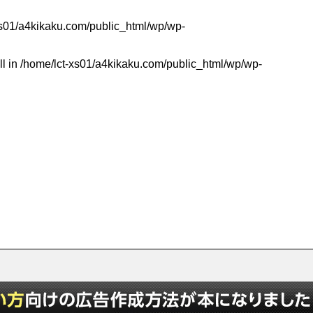
xs01/a4kikaku.com/public_html/wp/wp-
ll in
/home/lct-xs01/a4kikaku.com/public_html/wp/wp-