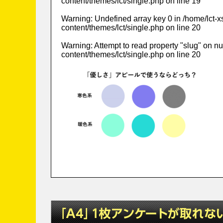
content/themes/lct/single.php
on line
19
Warning
: Undefined array key 0 in
/home/lct-
content/themes/lct/single.php
on line
20
Warning
: Attempt to read property "slug" on nu
content/themes/lct/single.php
on line
20