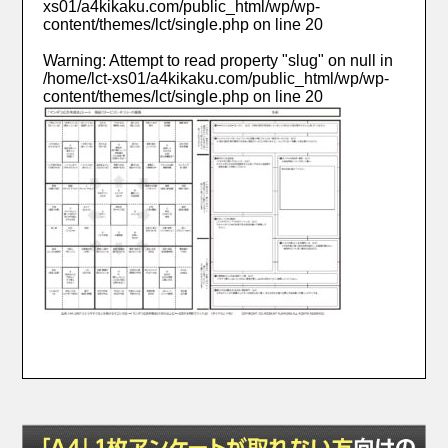
xs01/a4kikaku.com/public_html/wp/wp-
content/themes/lct/single.php
on line
20
Warning
: Attempt to read property "slug" on null in
/home/lct-xs01/a4kikaku.com/public_html/wp/wp-
content/themes/lct/single.php
on line
20