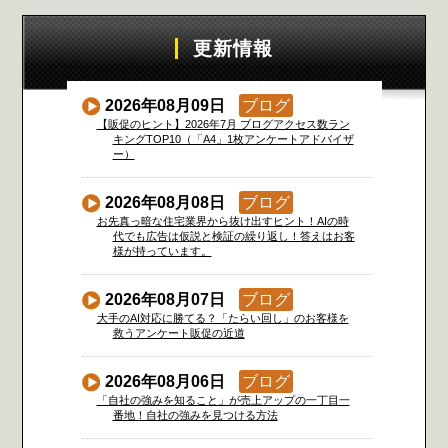
更新情報
2026年08月09日
ブログ
【販促のヒント】2026年7月 ブログアクセス数ラン
キングTOP10（「A4」1枚アンケートアドバイザ
ー）
2026年08月08日
ブログ
お先真っ暗な住宅業界から抜け出すヒント！AIの時
代でも広告は仮説と検証の繰り返し！答えはお客
様が持っています。
2026年08月07日
ブログ
大手のAI対応に勝てる？「たらい回し」のお客様を
救うアンケート販促の近道
2026年08月06日
ブログ
「自社の強みを知ること」が売上アップの一丁目一
番地！自社の強みを見つける方法