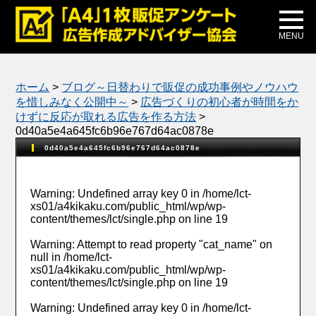
メディア掲載
公式ブログ
MENU
ホーム
>
ブログ～日替わりで販促の成功事例やノウハウ
を惜しみなく公開中～
>
広告づくりの初心者が時間をか
けずに反応が取れる広告を作る方法
>
0d40a5e4a645fc6b96e767d64ac0878e
0d40a5e4a645fc6b96e767d64ac0878e
Warning
: Undefined array key 0 in
/home/lct-
xs01/a4kikaku.com/public_html/wp/wp-
content/themes/lct/single.php
on line
19
Warning
: Attempt to read property "cat_name" on
null in
/home/lct-
xs01/a4kikaku.com/public_html/wp/wp-
content/themes/lct/single.php
on line
19
Warning
: Undefined array key 0 in
/home/lct-