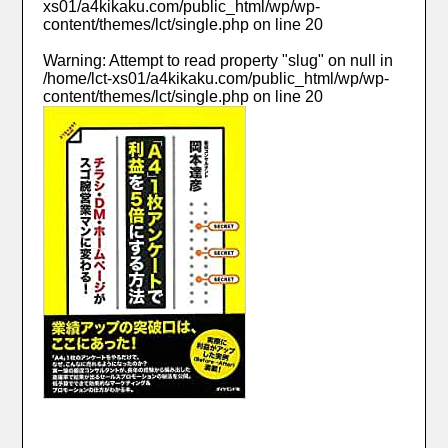
xs01/a4kikaku.com/public_html/wp/wp-
content/themes/lct/single.php
on line
20
Warning
: Attempt to read property "slug" on null in
/home/lct-xs01/a4kikaku.com/public_html/wp/wp-
content/themes/lct/single.php
on line
20