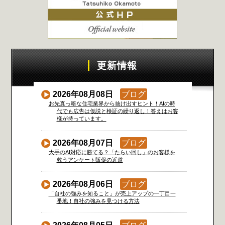
更新情報
2026年08月08日
ブログ
お先真っ暗な住宅業界から抜け出すヒント！AIの時
代でも広告は仮説と検証の繰り返し！答えはお客
様が持っています。
2026年08月07日
ブログ
大手のAI対応に勝てる？「たらい回し」のお客様を
救うアンケート販促の近道
2026年08月06日
ブログ
「自社の強みを知ること」が売上アップの一丁目一
番地！自社の強みを見つける方法