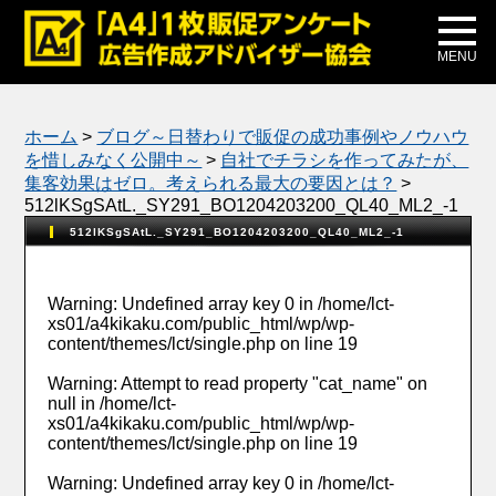
メディア掲載
公式ブログ
MENU
ホーム
>
ブログ～日替わりで販促の成功事例やノウハウ
を惜しみなく公開中～
>
自社でチラシを作ってみたが、
集客効果はゼロ。考えられる最大の要因とは？
>
512lKSgSAtL._SY291_BO1204203200_QL40_ML2_-1
512lKSgSAtL._SY291_BO1204203200_QL40_ML2_-1
Warning
: Undefined array key 0 in
/home/lct-
xs01/a4kikaku.com/public_html/wp/wp-
content/themes/lct/single.php
on line
19
Warning
: Attempt to read property "cat_name" on
null in
/home/lct-
xs01/a4kikaku.com/public_html/wp/wp-
content/themes/lct/single.php
on line
19
Warning
: Undefined array key 0 in
/home/lct-