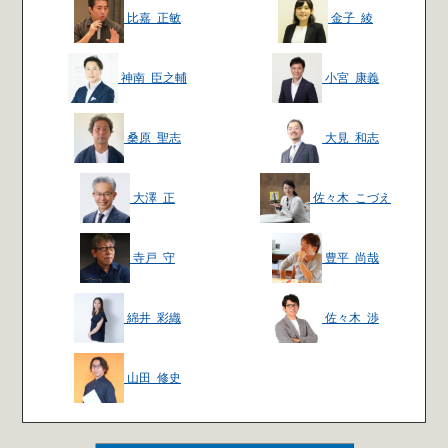
比嘉 正敏
金子 綾
神南 臣之輔
小宮 康義
桑原 聖志
大見 和志
大澤 正
佐々木 こづえ
寺戸 守
豊平 尚哉
綿井 彩織
佐々木 渉
山田 修史