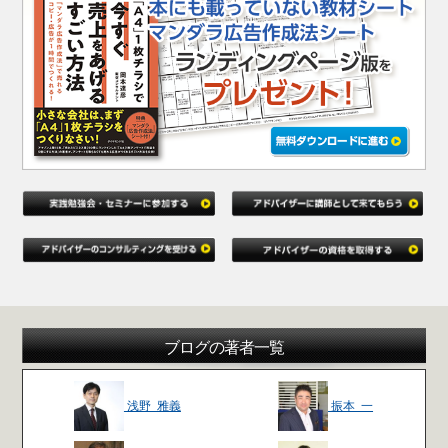
ブログの著者一覧
浅野 雅義
振本 一