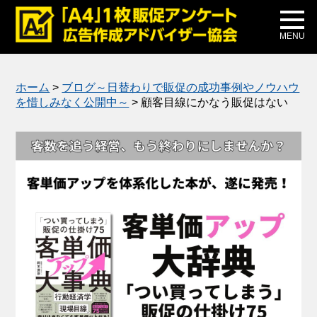
メディア掲載
公式ブログ
MENU
ホーム
>
ブログ～日替わりで販促の成功事例やノウハウ
を惜しみなく公開中～
>
顧客目線にかなう販促はない