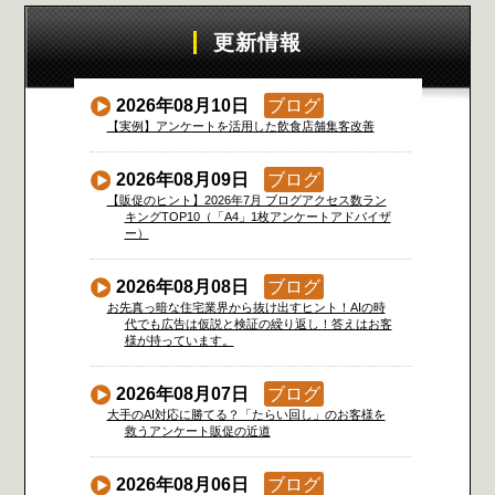
更新情報
2026年08月10日
ブログ
【実例】アンケートを活用した飲食店舗集客改善
2026年08月09日
ブログ
【販促のヒント】2026年7月 ブログアクセス数ラン
キングTOP10（「A4」1枚アンケートアドバイザ
ー）
2026年08月08日
ブログ
お先真っ暗な住宅業界から抜け出すヒント！AIの時
代でも広告は仮説と検証の繰り返し！答えはお客
様が持っています。
2026年08月07日
ブログ
大手のAI対応に勝てる？「たらい回し」のお客様を
救うアンケート販促の近道
2026年08月06日
ブログ