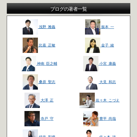
ブログの著者一覧
浅野 雅義
振本 一
比嘉 正敏
金子 綾
神南 臣之輔
小宮 康義
桑原 聖志
大見 和志
大澤 正
佐々木 こづえ
寺戸 守
豊平 尚哉