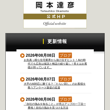
更新情報
2026年08月08日
ブログ
お先真っ暗な住宅業界から抜け出すヒント！AIの時
代でも広告は仮説と検証の繰り返し！答えはお客
様が持っています。
2026年08月07日
ブログ
大手のAI対応に勝てる？「たらい回し」のお客様を
救うアンケート販促の近道
2026年08月06日
ブログ
「自社の強みを知ること」が売上アップの一丁目一
番地！自社の強みを見つける方法