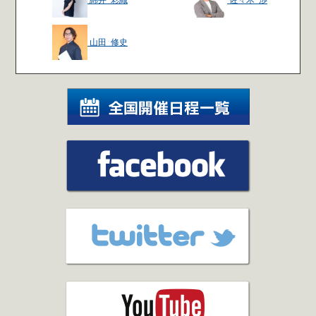
綿井 彩織
佐々木 渉
山田 修史